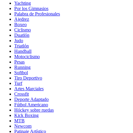
Yachting
Por los Gimnasios
Palabra de Profesionales
Ajedrez
Boxeo
Ciclismo
Duatlón
Judo
Triatlón
Handball
Motociclismo
Pesas
Running
Softbol
Tiro Deportivo
Turf
Artes Marciales
Crossfit
Deporte Adaptado
Fútbol Americano
Hóckey sobre ruedas
Kick Boxing
MTB
Newcom
Patinaje Artístico