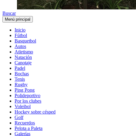
Buscar
Menú principal
Inicio
Fútbol
Basquetbol
Autos
Atletismo
Natación
Canotaje
Padel
Bochas
Tenis
Rugby
Ping Pong
Polideportivo
Por los clubes
Voleibol
Hockey sobre césped
Golf
Recuerdos
Pelota a Paleta
Galerías