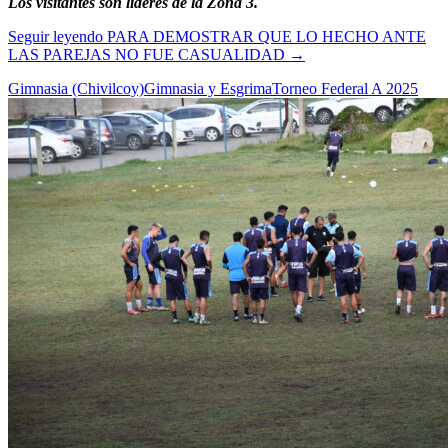
Los visitantes son líderes de la Zona 3.
Seguir leyendo
PARA DEMOSTRAR QUE LO HECHO ANTE
LAS PAREJAS NO FUE CASUALIDAD
→
Gimnasia (Chivilcoy)
Gimnasia y Esgrima
Torneo Federal A 2025