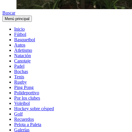
Buscar
Menú principal
Inicio
Fútbol
Basquetbol
Autos
Atletismo
Natación
Canotaje
Padel
Bochas
Tenis
Rugby
Ping Pong
Polideportivo
Por los clubes
Voleibol
Hockey sobre césped
Golf
Recuerdos
Pelota a Paleta
Galerías