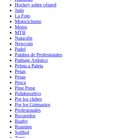
Hockey sobre césped
Judo
La Foto
Motociclismo
Motos
MTB
Natación
Newcom
Padel
Palabra de Profesionales
Patinaje Artístico
Pelota a Paleta
Pesas
Pesas
Pesca
Ping Pong
Polideportivo
Por los clubes
Por los Gimnasios
Profesionales
Recuerdos
Rugby
Running
Softbol
Tenis