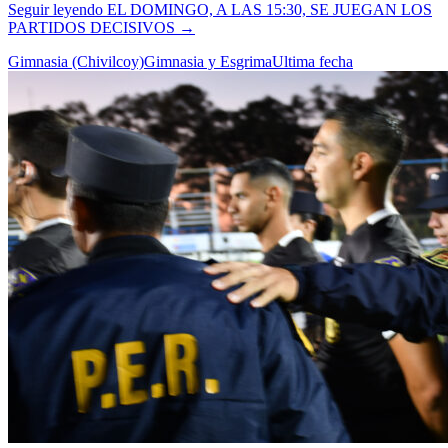
Seguir leyendo
EL DOMINGO, A LAS 15:30, SE JUEGAN LOS
PARTIDOS DECISIVOS
→
Gimnasia (Chivilcoy)
Gimnasia y Esgrima
Ultima fecha