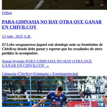
Fútbol
PARA GIMNASIA NO HAY OTRA QUE GANAR
EN CHIVILCOY
12 julio, 2025
A.B.
El Lobo uruguayense jugará este domingo ante su homónimo de
Chivilcoy donde debe ganar y esperar que los resultados de otros
partidos lo acompañen.
Seguir leyendo
PARA GIMNASIA NO HAY OTRA QUE
GANAR EN CHIVILCOY
→
Gimnasia (Chivilcoy)
Gimnasia y Esgrima
principal