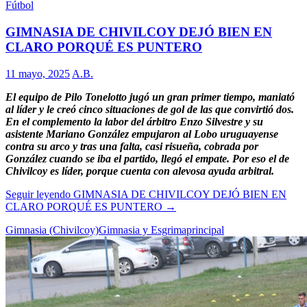
Fútbol
GIMNASIA DE CHIVILCOY DEJÓ BIEN EN
CLARO PORQUÉ ES PUNTERO
11 mayo, 2025
A.B.
El equipo de Pilo Tonelotto jugó un gran primer tiempo, maniató
al líder y le creó cinco situaciones de gol de las que convirtió dos.
En el complemento la labor del árbitro Enzo Silvestre y su
asistente Mariano González empujaron al Lobo uruguayense
contra su arco y tras una falta, casi risueña, cobrada por
González cuando se iba el partido, llegó el empate. Por eso el de
Chivilcoy es líder, porque cuenta con alevosa ayuda arbitral.
Seguir leyendo
GIMNASIA DE CHIVILCOY DEJÓ BIEN EN
CLARO PORQUÉ ES PUNTERO
→
Gimnasia (Chivilcoy)
Gimnasia y Esgrima
principal