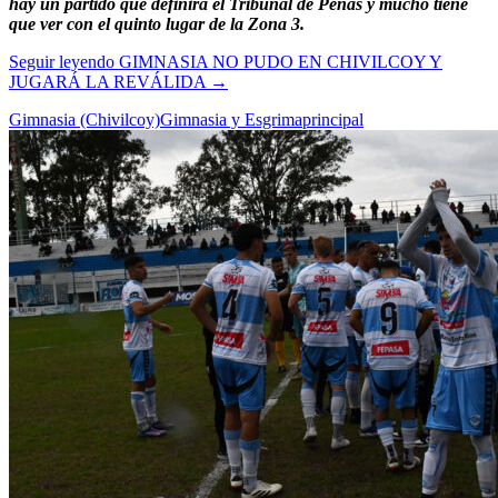
hay un partido que definirá el Tribunal de Penas y mucho tiene
que ver con el quinto lugar de la Zona 3.
Seguir leyendo
GIMNASIA NO PUDO EN CHIVILCOY Y
JUGARÁ LA REVÁLIDA
→
Gimnasia (Chivilcoy)
Gimnasia y Esgrima
principal