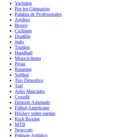
Yachting
Por los Gimnasios
Palabra de Profesionales
Ajedrez
Boxeo
Ciclismo
Duatlón
Judo
Triatlón
Handball
Motociclismo
Pesas
Running
Softbol
Tiro Deportivo
Turf
Artes Marciales
Crossfit
Deporte Adaptado
Fútbol Americano
Hóckey sobre ruedas
Kick Boxing
MTB
Newcom
Patinaje Artístico