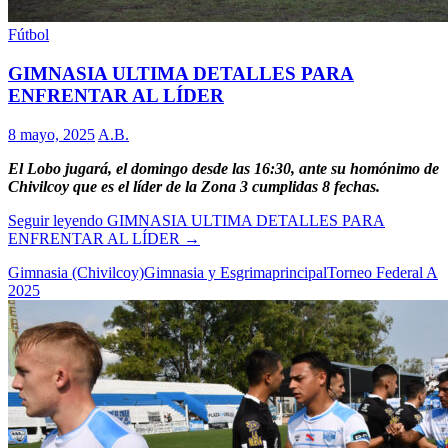
Fútbol
GIMNASIA ULTIMA DETALLES PARA
ENFRENTAR AL LÍDER
8 mayo, 2025
A.B.
El Lobo jugará, el domingo desde las 16:30, ante su homónimo de
Chivilcoy que es el líder de la Zona 3 cumplidas 8 fechas.
Seguir leyendo
GIMNASIA ULTIMA DETALLES PARA
ENFRENTAR AL LÍDER
→
Gimnasia (Chivilcoy)
Gimnasia y Esgrima
principal
Torneo Federal A
2025