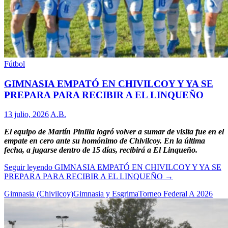
Fútbol
GIMNASIA EMPATÓ EN CHIVILCOY Y YA SE
PREPARA PARA RECIBIR A EL LINQUEÑO
13 julio, 2026
A.B.
El equipo de Martín Pinilla logró volver a sumar de visita fue en el
empate en cero ante su homónimo de Chivilcoy. En la última
fecha, a jugarse dentro de 15 días, recibirá a El Linqueño.
Seguir leyendo
GIMNASIA EMPATÓ EN CHIVILCOY Y YA SE
PREPARA PARA RECIBIR A EL LINQUEÑO
→
Gimnasia (Chivilcoy)
Gimnasia y Esgrima
Torneo Federal A 2026