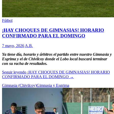
Fútbol
¡HAY CHOQUES DE GIMNASIAS! HORARIO
CONFIRMADO PARA EL DOMINGO
7 mayo, 2026
A.B.
Ya tiene día, horario y árbitros el partido entre nuestro Gimnasia y
Esgrima y el de Chivilcoy donde el Lobo local buscará terminar
con su racha de resultados.
Seguir leyendo
¡HAY CHOQUES DE GIMNASIAS! HORARIO
CONFIRMADO PARA EL DOMINGO
→
Gimnasia (Chivilcoy)
Gimnasia y Esgrima