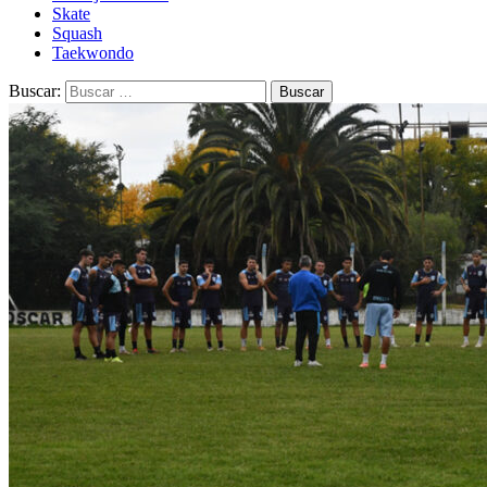
Skate
Squash
Taekwondo
Buscar: