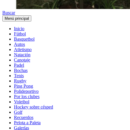
Buscar
Menú principal
Inicio
Fútbol
Basquetbol
Autos
Atletismo
Natación
Canotaje
Padel
Bochas
Tenis
Rugby
Ping Pong
Polideportivo
Por los clubes
Voleibol
Hockey sobre césped
Golf
Recuerdos
Pelota a Paleta
Galerías