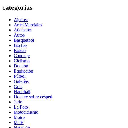
categorías
Ajedrez
Artes Marciales
Atletismo
Autos
Basquetbol
Bochas
Boxeo
Canotaje
Ciclismo
Duatlón
Equitación
Fútbol
Galerías
Golf
Handball
Hockey sobre césped
Judo
La Foto
Motociclismo
Motos
MTB
Natación