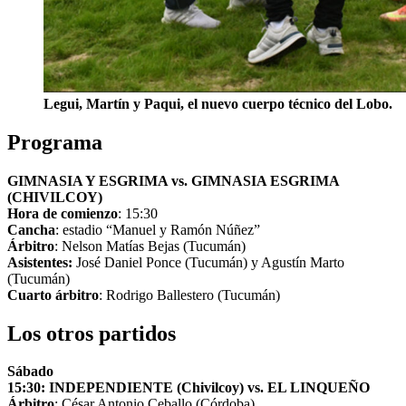
Legui, Martín y Paqui, el nuevo cuerpo técnico del Lobo.
Programa
GIMNASIA Y ESGRIMA vs. GIMNASIA ESGRIMA
(CHIVILCOY)
Hora de comienzo
: 15:30
Cancha
: estadio “Manuel y Ramón Núñez”
Árbitro
: Nelson Matías Bejas (Tucumán)
Asistentes:
José Daniel Ponce (Tucumán) y Agustín Marto
(Tucumán)
Cuarto árbitro
: Rodrigo Ballestero (Tucumán)
Los otros partidos
Sábado
15:30: INDEPENDIENTE (Chivilcoy) vs. EL LINQUEÑO
Árbitro
: César Antonio Ceballo (Córdoba)