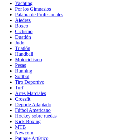
Yachting
Por los Gimnasios
Palabra de Profesionales
Ajedrez
Boxeo
Ciclismo
Duatlón
Judo
Triatlón
Handball
Motociclismo
Pesas
Running
Softbol
Tiro Deportivo
Turf
Artes Marciales
Crossfit
Deporte Adaptado
Fútbol Americano
Hóckey sobre ruedas
Kick Boxing
MTB
Newcom
Patinaje Artístico