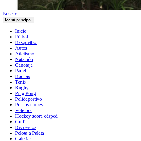
Buscar
Menú principal
Inicio
Fútbol
Basquetbol
Autos
Atletismo
Natación
Canotaje
Padel
Bochas
Tenis
Rugby
Ping Pong
Polideportivo
Por los clubes
Voleibol
Hockey sobre césped
Golf
Recuerdos
Pelota a Paleta
Galerías