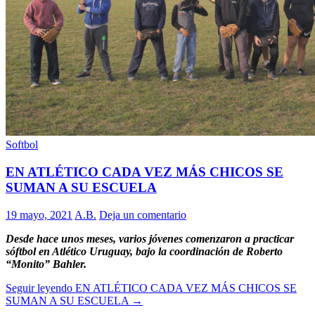
Softbol
EN ATLÉTICO CADA VEZ MÁS CHICOS SE
SUMAN A SU ESCUELA
19 mayo, 2021
A.B.
Deja un comentario
Desde hace unos meses, varios jóvenes comenzaron a practicar
sóftbol en Atlético Uruguay, bajo la coordinación de Roberto
“Monito” Bahler.
Seguir leyendo
EN ATLÉTICO CADA VEZ MÁS CHICOS SE
SUMAN A SU ESCUELA
→