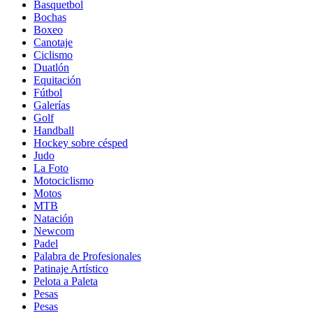
Basquetbol
Bochas
Boxeo
Canotaje
Ciclismo
Duatlón
Equitación
Fútbol
Galerías
Golf
Handball
Hockey sobre césped
Judo
La Foto
Motociclismo
Motos
MTB
Natación
Newcom
Padel
Palabra de Profesionales
Patinaje Artístico
Pelota a Paleta
Pesas
Pesas