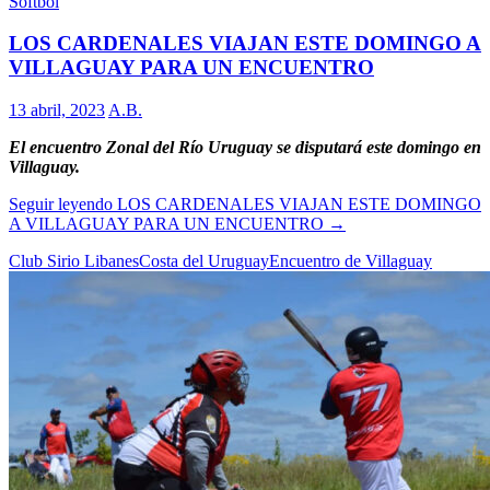
Softbol
LOS CARDENALES VIAJAN ESTE DOMINGO A
VILLAGUAY PARA UN ENCUENTRO
13 abril, 2023
A.B.
El encuentro Zonal del Río Uruguay se disputará este domingo en
Villaguay.
Seguir leyendo
LOS CARDENALES VIAJAN ESTE DOMINGO
A VILLAGUAY PARA UN ENCUENTRO
→
Club Sirio Libanes
Costa del Uruguay
Encuentro de Villaguay