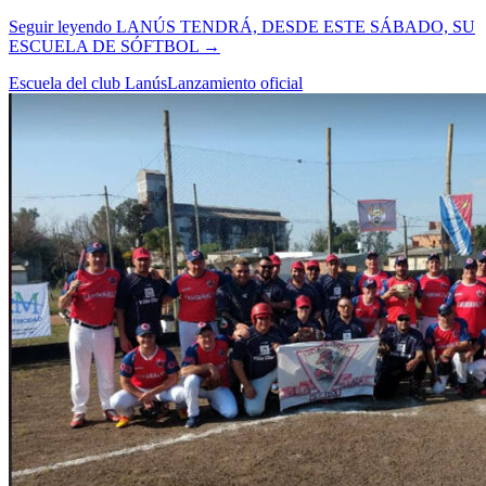
Seguir leyendo
LANÚS TENDRÁ, DESDE ESTE SÁBADO, SU
ESCUELA DE SÓFTBOL
→
Escuela del club Lanús
Lanzamiento oficial