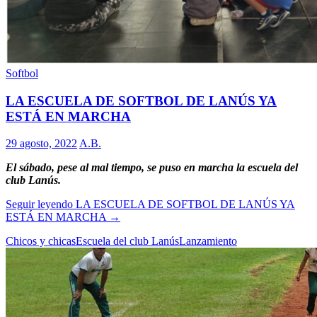
Softbol
LA ESCUELA DE SOFTBOL DE LANÚS YA
ESTÁ EN MARCHA
29 agosto, 2022
A.B.
El sábado, pese al mal tiempo, se puso en marcha la escuela del
club Lanús.
Seguir leyendo
LA ESCUELA DE SOFTBOL DE LANÚS YA
ESTÁ EN MARCHA
→
Chicos y chicas
Escuela del club Lanús
Lanzamiento