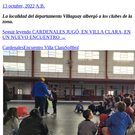
13 octubre, 2022
A.B.
La localidad del departamento Villaguay albergó a los clubes de la
zona.
Seguir leyendo
CARDENALES JUGÓ, EN VILLA CLARA, EN
UN NUEVO ENCUENTRO
→
Cardenales
Encuentro Villa Clara
Softbol