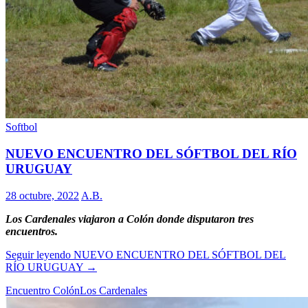
Softbol
NUEVO ENCUENTRO DEL SÓFTBOL DEL RÍO
URUGUAY
28 octubre, 2022
A.B.
Los Cardenales viajaron a Colón donde disputaron tres
encuentros.
Seguir leyendo
NUEVO ENCUENTRO DEL SÓFTBOL DEL
RÍO URUGUAY
→
Encuentro Colón
Los Cardenales