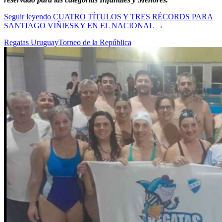
Seguir leyendo
CUATRO TÍTULOS Y TRES RÉCORDS PARA
SANTIAGO VIÑIESKY EN EL NACIONAL
→
Regatas Uruguay
Torneo de la República