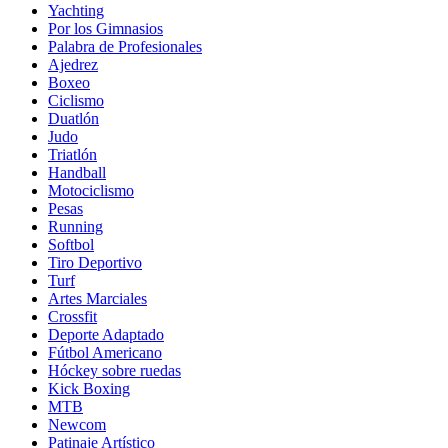
Yachting
Por los Gimnasios
Palabra de Profesionales
Ajedrez
Boxeo
Ciclismo
Duatlón
Judo
Triatlón
Handball
Motociclismo
Pesas
Running
Softbol
Tiro Deportivo
Turf
Artes Marciales
Crossfit
Deporte Adaptado
Fútbol Americano
Hóckey sobre ruedas
Kick Boxing
MTB
Newcom
Patinaje Artístico