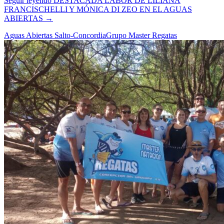
Seguir leyendo
DESTACADA LABOR DE LILIANA
FRANCISCHELLI Y MÓNICA DI ZEO EN EL AGUAS
ABIERTAS
→
Aguas Abiertas Salto-Concordia
Grupo Master Regatas