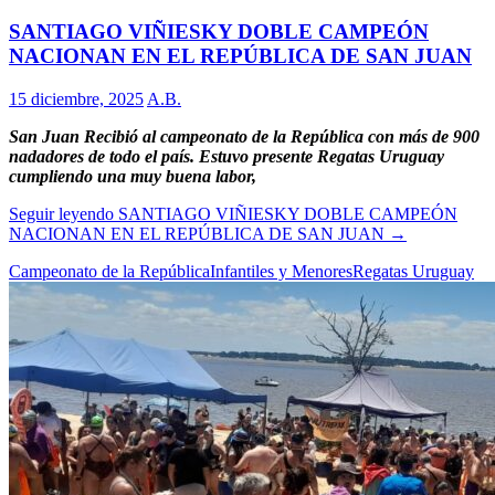
SANTIAGO VIÑIESKY DOBLE CAMPEÓN
NACIONAN EN EL REPÚBLICA DE SAN JUAN
15 diciembre, 2025
A.B.
San Juan Recibió al campeonato de la República con más de 900
nadadores de todo el país. Estuvo presente Regatas Uruguay
cumpliendo una muy buena labor,
Seguir leyendo
SANTIAGO VIÑIESKY DOBLE CAMPEÓN
NACIONAN EN EL REPÚBLICA DE SAN JUAN
→
Campeonato de la República
Infantiles y Menores
Regatas Uruguay