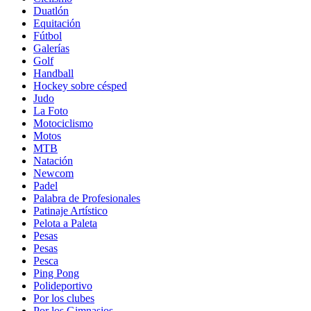
Duatlón
Equitación
Fútbol
Galerías
Golf
Handball
Hockey sobre césped
Judo
La Foto
Motociclismo
Motos
MTB
Natación
Newcom
Padel
Palabra de Profesionales
Patinaje Artístico
Pelota a Paleta
Pesas
Pesas
Pesca
Ping Pong
Polideportivo
Por los clubes
Por los Gimnasios