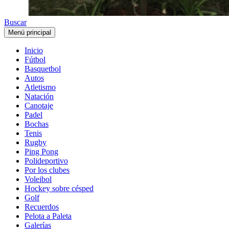
Buscar
Menú principal
Inicio
Fútbol
Basquetbol
Autos
Atletismo
Natación
Canotaje
Padel
Bochas
Tenis
Rugby
Ping Pong
Polideportivo
Por los clubes
Voleibol
Hockey sobre césped
Golf
Recuerdos
Pelota a Paleta
Galerías