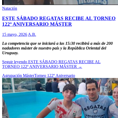
Natación
ESTE SÁBADO REGATAS RECIBE AL TORNEO
122º ANIVERSARIO MÁSTER
15 mayo, 2026
A.B.
La competencia que se iniciará a las 15:30 recibirá a más de 200
nadadores máster de nuestro país y la República Oriental del
Uruguay.
Seguir leyendo
ESTE SÁBADO REGATAS RECIBE AL
TORNEO 122º ANIVERSARIO MÁSTER
→
Agrupación Máster
Torneo 122º Aniversario