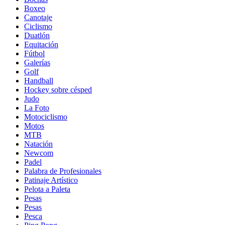
Boxeo
Canotaje
Ciclismo
Duatlón
Equitación
Fútbol
Galerías
Golf
Handball
Hockey sobre césped
Judo
La Foto
Motociclismo
Motos
MTB
Natación
Newcom
Padel
Palabra de Profesionales
Patinaje Artístico
Pelota a Paleta
Pesas
Pesas
Pesca