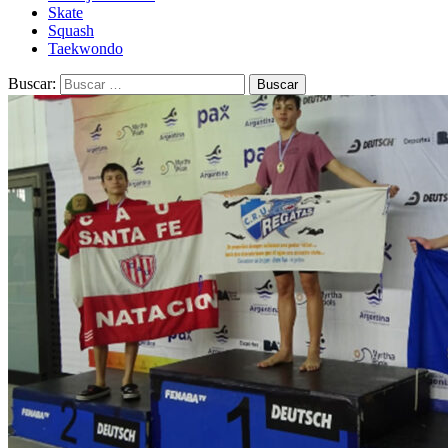
Skate
Squash
Taekwondo
Buscar: