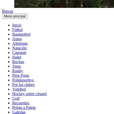
Buscar
Menú principal
Inicio
Fútbol
Basquetbol
Autos
Atletismo
Natación
Canotaje
Padel
Bochas
Tenis
Rugby
Ping Pong
Polideportivo
Por los clubes
Voleibol
Hockey sobre césped
Golf
Recuerdos
Pelota a Paleta
Galerías