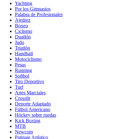
Yachting
Por los Gimnasios
Palabra de Profesionales
Ajedrez
Boxeo
Ciclismo
Duatlón
Judo
Triatlón
Handball
Motociclismo
Pesas
Running
Softbol
Tiro Deportivo
Turf
Artes Marciales
Crossfit
Deporte Adaptado
Fútbol Americano
Hóckey sobre ruedas
Kick Boxing
MTB
Newcom
Patinaje Artístico