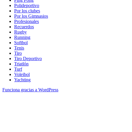
Ping Pong
Polideportivo
Por los clubes
Por los Gimnasios
Profesionales
Recuerdos
Rugby
Running
Softbol
Tenis
Tiro
Tiro Deportivo
Triatlón
Turf
Voleibol
Yachting
Funciona gracias a WordPress