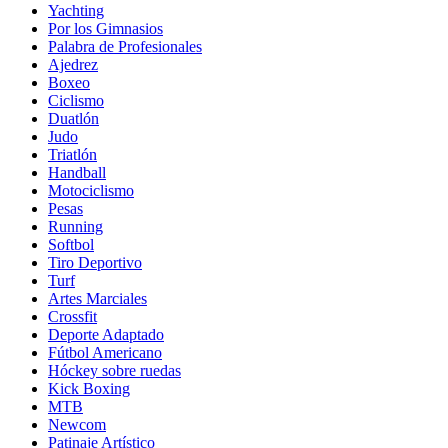
Yachting
Por los Gimnasios
Palabra de Profesionales
Ajedrez
Boxeo
Ciclismo
Duatlón
Judo
Triatlón
Handball
Motociclismo
Pesas
Running
Softbol
Tiro Deportivo
Turf
Artes Marciales
Crossfit
Deporte Adaptado
Fútbol Americano
Hóckey sobre ruedas
Kick Boxing
MTB
Newcom
Patinaje Artístico