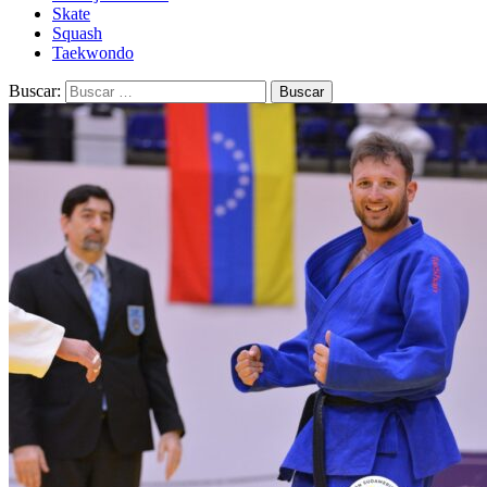
Skate
Squash
Taekwondo
Buscar: