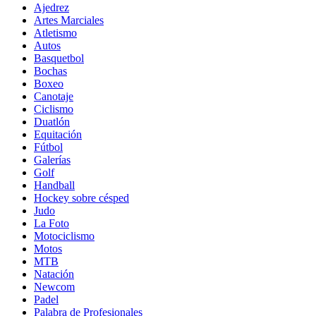
Ajedrez
Artes Marciales
Atletismo
Autos
Basquetbol
Bochas
Boxeo
Canotaje
Ciclismo
Duatlón
Equitación
Fútbol
Galerías
Golf
Handball
Hockey sobre césped
Judo
La Foto
Motociclismo
Motos
MTB
Natación
Newcom
Padel
Palabra de Profesionales