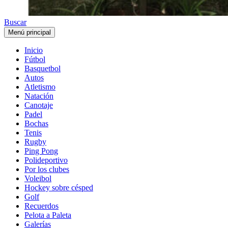
Buscar
Menú principal
Inicio
Fútbol
Basquetbol
Autos
Atletismo
Natación
Canotaje
Padel
Bochas
Tenis
Rugby
Ping Pong
Polideportivo
Por los clubes
Voleibol
Hockey sobre césped
Golf
Recuerdos
Pelota a Paleta
Galerías