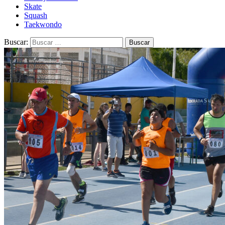
Skate
Squash
Taekwondo
Buscar: