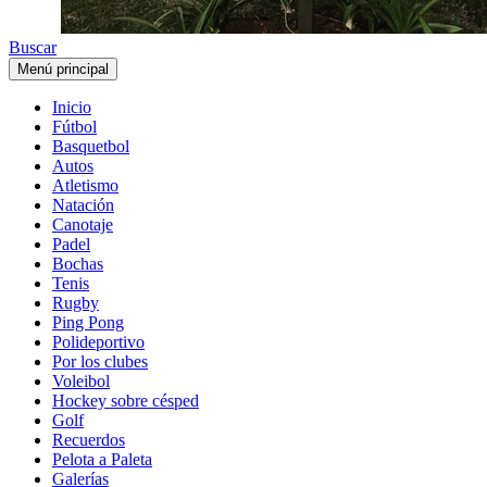
Buscar
Menú principal
Inicio
Fútbol
Basquetbol
Autos
Atletismo
Natación
Canotaje
Padel
Bochas
Tenis
Rugby
Ping Pong
Polideportivo
Por los clubes
Voleibol
Hockey sobre césped
Golf
Recuerdos
Pelota a Paleta
Galerías