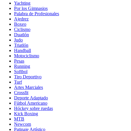
Yachting
Por los Gimnasios
Palabra de Profesionales
Ajedrez
Boxeo
Ciclismo
Duatlón
Judo
Triatlón
Handball
Motociclismo
Pesas
Running
Softbol
Tiro Deportivo
Turf
Artes Marciales
Crossfit
Deporte Adaptado
Fútbol Americano
Hóckey sobre ruedas
Kick Boxing
MTB
Newcom
Patinaje Artístico