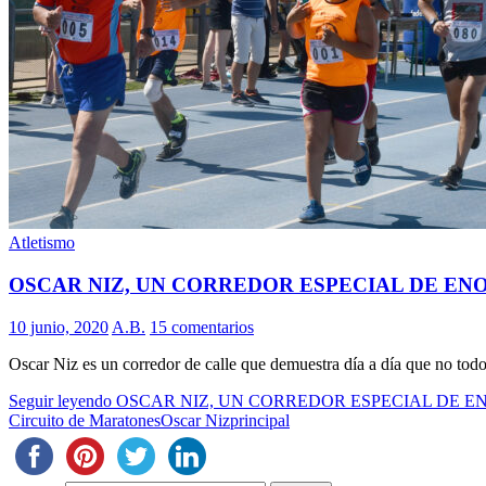
Atletismo
OSCAR NIZ, UN CORREDOR ESPECIAL DE E
10 junio, 2020
A.B.
15 comentarios
Oscar Niz es un corredor de calle que demuestra día a día que no todo 
Seguir leyendo
OSCAR NIZ, UN CORREDOR ESPECIAL DE 
Circuito de Maratones
Oscar Niz
principal