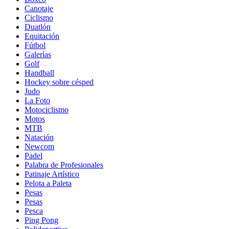
Canotaje
Ciclismo
Duatlón
Equitación
Fútbol
Galerías
Golf
Handball
Hockey sobre césped
Judo
La Foto
Motociclismo
Motos
MTB
Natación
Newcom
Padel
Palabra de Profesionales
Patinaje Artístico
Pelota a Paleta
Pesas
Pesas
Pesca
Ping Pong