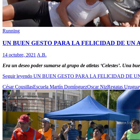
Running
UN BUEN GESTO PARA LA FELICIDAD DE UN 
14 octubre, 2021
A.B.
Era un deseo poder sumarse al grupo de atletas ‘Celestes’. Una buen
Seguir leyendo
UN BUEN GESTO PARA LA FELICIDAD DE U
César Cousillas
Escuela Martín Domínguez
Oscar Niz
Regatas Urugua