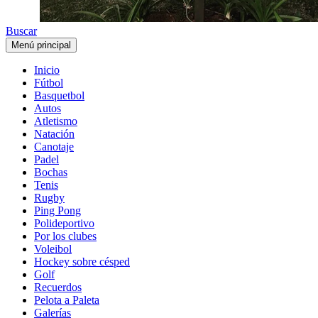
Buscar
Menú principal
Inicio
Fútbol
Basquetbol
Autos
Atletismo
Natación
Canotaje
Padel
Bochas
Tenis
Rugby
Ping Pong
Polideportivo
Por los clubes
Voleibol
Hockey sobre césped
Golf
Recuerdos
Pelota a Paleta
Galerías