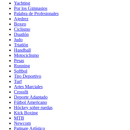
Yachting
Por los Gimnasios
Palabra de Profesionales
Ajedrez
Boxeo
Ciclismo
Duatlón
Judo
Triatlón
Handball
Motociclismo
Pesas
Running
Softbol
Tiro Deportivo
Turf
Artes Marciales
Crossfit
Deporte Adaptado
Fútbol Americano
Hóckey sobre ruedas
Kick Boxing
MTB
Newcom
Patinaje Artístico