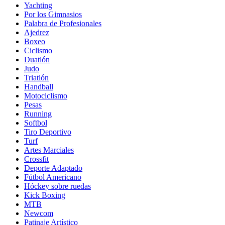
Yachting
Por los Gimnasios
Palabra de Profesionales
Ajedrez
Boxeo
Ciclismo
Duatlón
Judo
Triatlón
Handball
Motociclismo
Pesas
Running
Softbol
Tiro Deportivo
Turf
Artes Marciales
Crossfit
Deporte Adaptado
Fútbol Americano
Hóckey sobre ruedas
Kick Boxing
MTB
Newcom
Patinaje Artístico