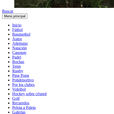
Buscar
Menú principal
Inicio
Fútbol
Basquetbol
Autos
Atletismo
Natación
Canotaje
Padel
Bochas
Tenis
Rugby
Ping Pong
Polideportivo
Por los clubes
Voleibol
Hockey sobre césped
Golf
Recuerdos
Pelota a Paleta
Galerías