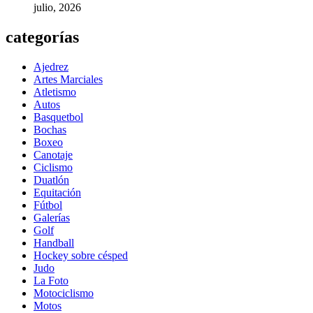
julio, 2026
categorías
Ajedrez
Artes Marciales
Atletismo
Autos
Basquetbol
Bochas
Boxeo
Canotaje
Ciclismo
Duatlón
Equitación
Fútbol
Galerías
Golf
Handball
Hockey sobre césped
Judo
La Foto
Motociclismo
Motos