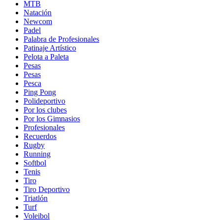
MTB
Natación
Newcom
Padel
Palabra de Profesionales
Patinaje Artístico
Pelota a Paleta
Pesas
Pesas
Pesca
Ping Pong
Polideportivo
Por los clubes
Por los Gimnasios
Profesionales
Recuerdos
Rugby
Running
Softbol
Tenis
Tiro
Tiro Deportivo
Triatlón
Turf
Voleibol