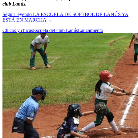
club Lanús.
Seguir leyendo
LA ESCUELA DE SOFTBOL DE LANÚS YA
ESTÁ EN MARCHA
→
Chicos y chicas
Escuela del club Lanús
Lanzamiento