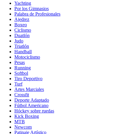
Yachting
Por los Gimnasios
Palabra de Profesionales
Ajedrez
Boxeo
Ciclismo
Duatlón
Judo
Triatlón
Handball
Motociclismo
Pesas
Running
Softbol
Tiro Deportivo
Turf
Artes Marciales
Crossfit
Deporte Adaptado
Fútbol Americano
Hóckey sobre ruedas
Kick Boxing
MTB
Newcom
Patinaje Artístico