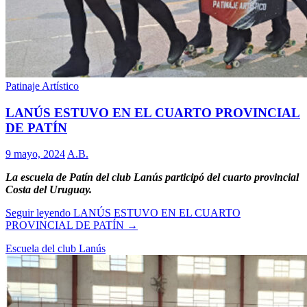
Patinaje Artístico
LANÚS ESTUVO EN EL CUARTO PROVINCIAL
DE PATÍN
9 mayo, 2024
A.B.
La escuela de Patín del club Lanús participó del cuarto provincial
Costa del Uruguay.
Seguir leyendo
LANÚS ESTUVO EN EL CUARTO
PROVINCIAL DE PATÍN
→
Escuela del club Lanús