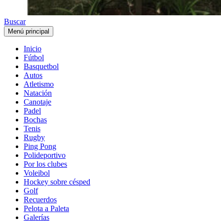
Buscar
Menú principal
Inicio
Fútbol
Basquetbol
Autos
Atletismo
Natación
Canotaje
Padel
Bochas
Tenis
Rugby
Ping Pong
Polideportivo
Por los clubes
Voleibol
Hockey sobre césped
Golf
Recuerdos
Pelota a Paleta
Galerías