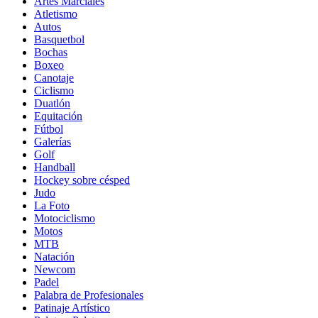
Artes Marciales
Atletismo
Autos
Basquetbol
Bochas
Boxeo
Canotaje
Ciclismo
Duatlón
Equitación
Fútbol
Galerías
Golf
Handball
Hockey sobre césped
Judo
La Foto
Motociclismo
Motos
MTB
Natación
Newcom
Padel
Palabra de Profesionales
Patinaje Artístico