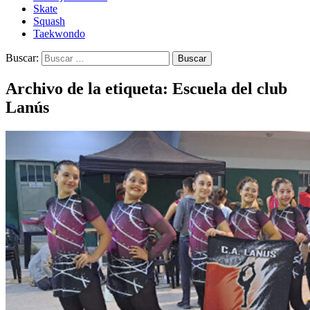
Skate
Squash
Taekwondo
Buscar:
Archivo de la etiqueta: Escuela del club
Lanús