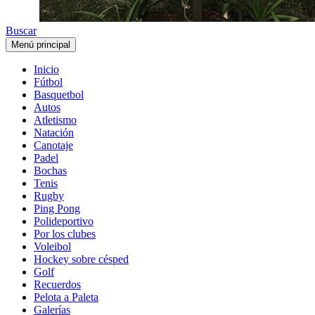
Buscar
Menú principal
Inicio
Fútbol
Basquetbol
Autos
Atletismo
Natación
Canotaje
Padel
Bochas
Tenis
Rugby
Ping Pong
Polideportivo
Por los clubes
Voleibol
Hockey sobre césped
Golf
Recuerdos
Pelota a Paleta
Galerías