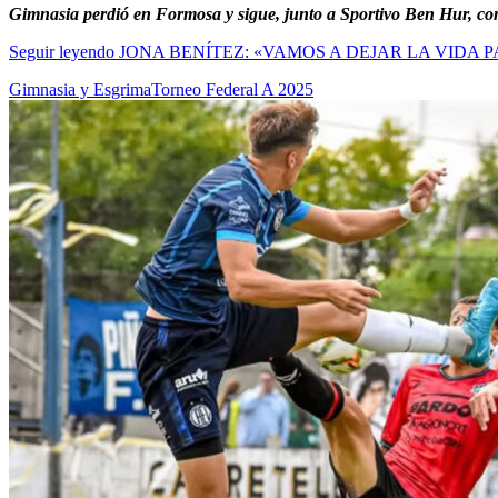
Gimnasia perdió en Formosa y sigue, junto a Sportivo Ben Hur, compa
Seguir leyendo
JONA BENÍTEZ: «VAMOS A DEJAR LA VIDA P
Gimnasia y Esgrima
Torneo Federal A 2025