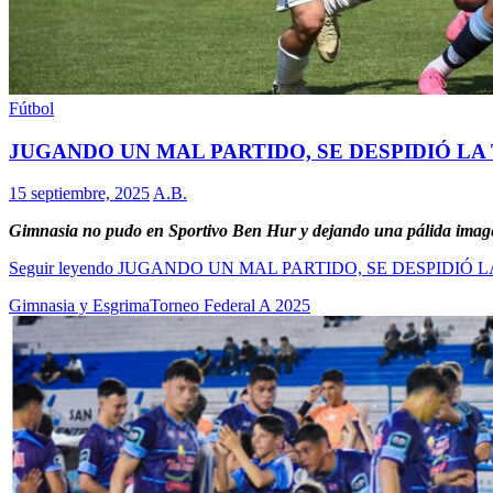
Fútbol
JUGANDO UN MAL PARTIDO, SE DESPIDIÓ L
15 septiembre, 2025
A.B.
Gimnasia no pudo en Sportivo Ben Hur y dejando una pálida imagen
Seguir leyendo
JUGANDO UN MAL PARTIDO, SE DESPIDIÓ 
Gimnasia y Esgrima
Torneo Federal A 2025