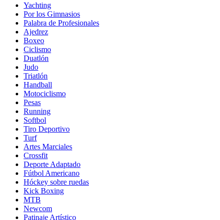
Yachting
Por los Gimnasios
Palabra de Profesionales
Ajedrez
Boxeo
Ciclismo
Duatlón
Judo
Triatlón
Handball
Motociclismo
Pesas
Running
Softbol
Tiro Deportivo
Turf
Artes Marciales
Crossfit
Deporte Adaptado
Fútbol Americano
Hóckey sobre ruedas
Kick Boxing
MTB
Newcom
Patinaje Artístico