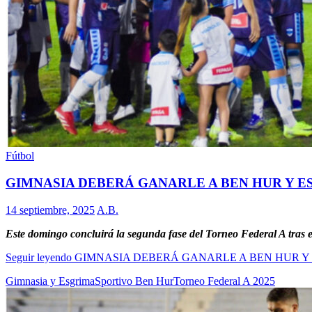
Fútbol
GIMNASIA DEBERÁ GANARLE A BEN HUR Y 
14 septiembre, 2025
A.B.
Este domingo concluirá la segunda fase del Torneo Federal A tras e
Seguir leyendo
GIMNASIA DEBERÁ GANARLE A BEN HUR Y
Gimnasia y Esgrima
Sportivo Ben Hur
Torneo Federal A 2025