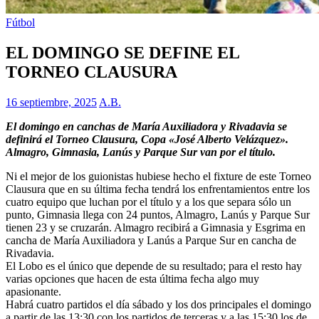
Fútbol
EL DOMINGO SE DEFINE EL
TORNEO CLAUSURA
16 septiembre, 2025
A.B.
El domingo en canchas de María Auxiliadora y Rivadavia se
definirá el Torneo Clausura, Copa «José Alberto Velázquez».
Almagro, Gimnasia, Lanús y Parque Sur van por el título.
Ni el mejor de los guionistas hubiese hecho el fixture de este Torneo
Clausura que en su última fecha tendrá los enfrentamientos entre los
cuatro equipo que luchan por el título y a los que separa sólo un
punto, Gimnasia llega con 24 puntos, Almagro, Lanús y Parque Sur
tienen 23 y se cruzarán. Almagro recibirá a Gimnasia y Esgrima en
cancha de María Auxiliadora y Lanús a Parque Sur en cancha de
Rivadavia.
El Lobo es el único que depende de su resultado; para el resto hay
varias opciones que hacen de esta última fecha algo muy
apasionante.
Habrá cuatro partidos el día sábado y los dos principales el domingo
a partir de las 13:30 con los partidos de terceras y a las 15:30 los de