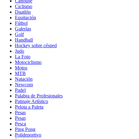
Canotaje
Ciclismo
Duatlón
Equitación
Fútbol
Galerías
Golf
Handball
Hockey sobre césped
Judo
La Foto
Motociclismo
Motos
MTB
Natación
Newcom
Padel
Palabra de Profesionales
Patinaje Artístico
Pelota a Paleta
Pesas
Pesas
Pesca
Ping Pong
Polideportivo