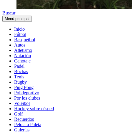
Buscar
Menú principal
Inicio
Fútbol
Basquetbol
Autos
Atletismo
Natación
Canotaje
Padel
Bochas
Tenis
Rugby
Ping Pong
Polideportivo
Por los clubes
Voleibol
Hockey sobre césped
Golf
Recuerdos
Pelota a Paleta
Galerías