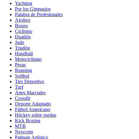
Yachting
Por los Gimnasios
Palabra de Profesionales
Ajedrez
Boxeo
Ciclismo
Duatlón
Judo
Triatlón
Handball
Motociclismo
Pesas
Running
Softbol
Tiro Deportivo
Turf
Artes Marciales
Crossfit
Deporte Adaptado
Fútbol Americano
Hóckey sobre ruedas
Kick Boxing
MTB
Newcom
Patinaje Artístico