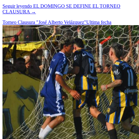
Seguir leyendo
EL DOMINGO SE DEFINE EL TORNEO
CLAUSURA
→
Torneo Clausura "José Alberto Velázquez"
Ultima fecha