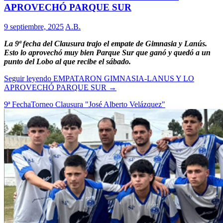
APROVECHÓ PARQUE SUR
9 septiembre, 2025
A.B.
La 9ª fecha del Clausura trajo el empate de Gimnasia y Lanús.
Esto lo aprovechó muy bien Parque Sur que ganó y quedó a un
punto del Lobo al que recibe el sábado.
Seguir leyendo
EMPATARON GIMNASIA-LANUS Y LO
APROVECHÓ PARQUE SUR
→
9ª Fecha
Torneo Clausura "José Alberto Velázquez"