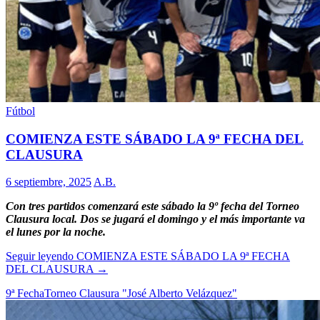
Fútbol
COMIENZA ESTE SÁBADO LA 9ª FECHA DEL
CLAUSURA
6 septiembre, 2025
A.B.
Con tres partidos comenzará este sábado la 9º fecha del Torneo
Clausura local. Dos se jugará el domingo y el más importante va
el lunes por la noche.
Seguir leyendo
COMIENZA ESTE SÁBADO LA 9ª FECHA
DEL CLAUSURA
→
9ª Fecha
Torneo Clausura "José Alberto Velázquez"