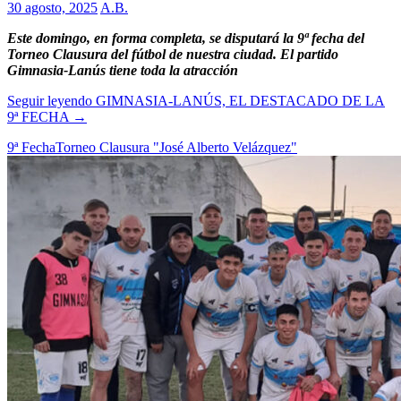
30 agosto, 2025
A.B.
Este domingo, en forma completa, se disputará la 9ª fecha del
Torneo Clausura del fútbol de nuestra ciudad. El partido
Gimnasia-Lanús tiene toda la atracción
Seguir leyendo
GIMNASIA-LANÚS, EL DESTACADO DE LA
9ª FECHA
→
9ª Fecha
Torneo Clausura "José Alberto Velázquez"