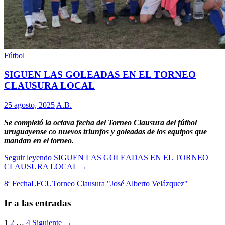
Fútbol
SIGUEN LAS GOLEADAS EN EL TORNEO
CLAUSURA LOCAL
25 agosto, 2025
A.B.
Se completó la octava fecha del Torneo Clausura del fútbol
uruguayense co nuevos triunfos y goleadas de los equipos que
mandan en el torneo.
Seguir leyendo
SIGUEN LAS GOLEADAS EN EL TORNEO
CLAUSURA LOCAL
→
8ª Fecha
LFCU
Torneo Clausura "José Alberto Velázquez"
Ir a las entradas
1
2
…
4
Siguiente →