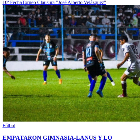
10ª Fecha
Torneo Clausura "José Alberto Velázquez"
Fútbol
EMPATARON GIMNASIA-LANUS Y LO