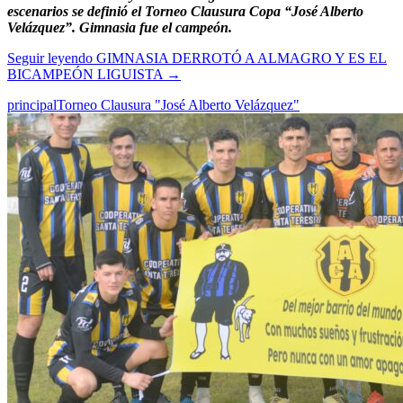
escenarios se definió el Torneo Clausura Copa “José Alberto
Velázquez”. Gimnasia fue el campeón.
Seguir leyendo
GIMNASIA DERROTÓ A ALMAGRO Y ES EL
BICAMPEÓN LIGUISTA
→
principal
Torneo Clausura "José Alberto Velázquez"