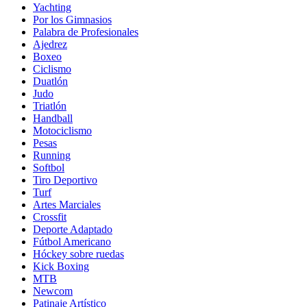
Yachting
Por los Gimnasios
Palabra de Profesionales
Ajedrez
Boxeo
Ciclismo
Duatlón
Judo
Triatlón
Handball
Motociclismo
Pesas
Running
Softbol
Tiro Deportivo
Turf
Artes Marciales
Crossfit
Deporte Adaptado
Fútbol Americano
Hóckey sobre ruedas
Kick Boxing
MTB
Newcom
Patinaje Artístico