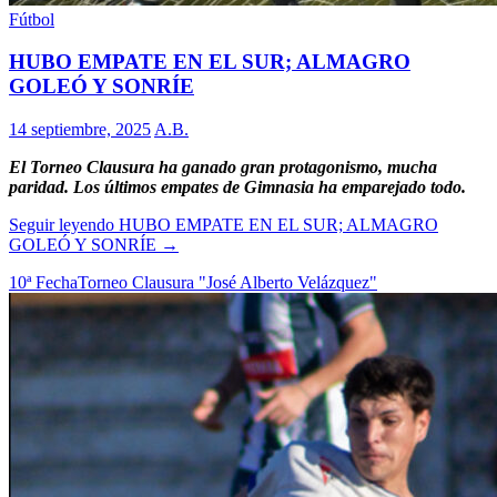
Fútbol
HUBO EMPATE EN EL SUR; ALMAGRO
GOLEÓ Y SONRÍE
14 septiembre, 2025
A.B.
El Torneo Clausura ha ganado gran protagonismo, mucha
paridad. Los últimos empates de Gimnasia ha emparejado todo.
Seguir leyendo
HUBO EMPATE EN EL SUR; ALMAGRO
GOLEÓ Y SONRÍE
→
10ª Fecha
Torneo Clausura "José Alberto Velázquez"