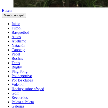
Buscar
Menú principal
Inicio
Fútbol
Basquetbol
Autos
Atletismo
Natación
Canotaje
Padel
Bochas
Tenis
Rugby
Ping Pong
Polideportivo
Por los clubes
Voleibol
Hockey sobre césped
Golf
Recuerdos
Pelota a Paleta
Galerías