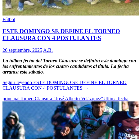
Fútbol
ESTE DOMINGO SE DEFINE EL TORNEO
CLAUSURA CON 4 POSTULANTES
26 septiembre, 2025
A.B.
La última fecha del Torneo Clausura se definirá este domingo con
los enfrentamientos de los cuatro candidatos al título. La fecha
arranca este sábado.
Seguir leyendo
ESTE DOMINGO SE DEFINE EL TORNEO
CLAUSURA CON 4 POSTULANTES
→
principal
Torneo Clausura "José Alberto Velázquez"
Ultima fecha