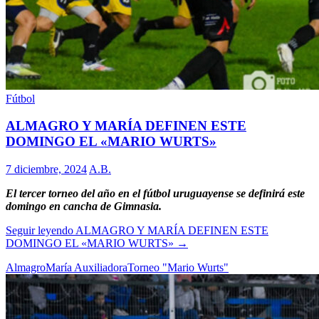
Fútbol
ALMAGRO Y MARÍA DEFINEN ESTE
DOMINGO EL «MARIO WURTS»
7 diciembre, 2024
A.B.
El tercer torneo del año en el fútbol uruguayense se definirá este
domingo en cancha de Gimnasia.
Seguir leyendo
ALMAGRO Y MARÍA DEFINEN ESTE
DOMINGO EL «MARIO WURTS»
→
Almagro
María Auxiliadora
Torneo "Mario Wurts"