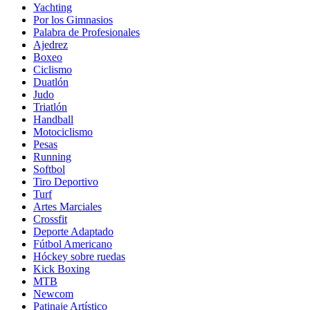
Yachting
Por los Gimnasios
Palabra de Profesionales
Ajedrez
Boxeo
Ciclismo
Duatlón
Judo
Triatlón
Handball
Motociclismo
Pesas
Running
Softbol
Tiro Deportivo
Turf
Artes Marciales
Crossfit
Deporte Adaptado
Fútbol Americano
Hóckey sobre ruedas
Kick Boxing
MTB
Newcom
Patinaje Artístico