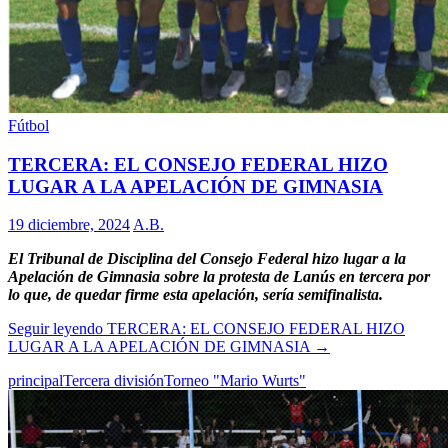
Fútbol
TERCERA: EL CONSEJO FEDERAL HIZO
LUGAR A LA APELACIÓN DE GIMNASIA
19 diciembre, 2024
A.B.
El Tribunal de Disciplina del Consejo Federal hizo lugar a la
Apelación de Gimnasia sobre la protesta de Lanús en tercera por
lo que, de quedar firme esta apelación, sería semifinalista.
Seguir leyendo
TERCERA: EL CONSEJO FEDERAL HIZO
LUGAR A LA APELACIÓN DE GIMNASIA
→
principal
Tercera división
Torneo "Mario Wurts"