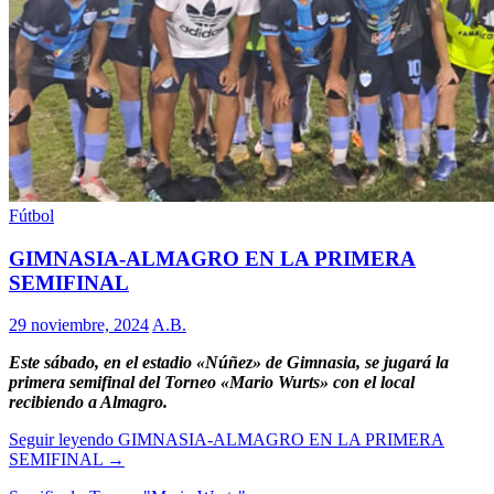
Fútbol
GIMNASIA-ALMAGRO EN LA PRIMERA
SEMIFINAL
29 noviembre, 2024
A.B.
Este sábado, en el estadio «Núñez» de Gimnasia, se jugará la
primera semifinal del Torneo «Mario Wurts» con el local
recibiendo a Almagro.
Seguir leyendo
GIMNASIA-ALMAGRO EN LA PRIMERA
SEMIFINAL
→