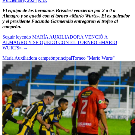
9 diciembre, 2024
A.B.
El equipo de los hermanos Brisolesi vencieron por 2 a 0 a
Almagro y se quedó con el torneo «Mario Wurts». El ex goleador
y el presidente Facundo Garmendia entregaron el trofeo al
campeón.
Seguir leyendo
MARÍA AUXILIADORA VENCIÓ A
ALMAGRO Y SE QUEDÓ CON EL TORNEO «MARIO
WURTS»
→
María Auxiliadora campeón
principal
Torneo "Mario Wurts"