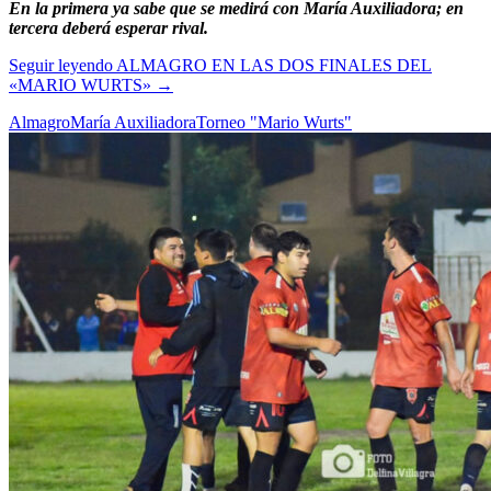
En la primera ya sabe que se medirá con María Auxiliadora; en
tercera deberá esperar rival.
Seguir leyendo
ALMAGRO EN LAS DOS FINALES DEL
«MARIO WURTS»
→
Almagro
María Auxiliadora
Torneo "Mario Wurts"