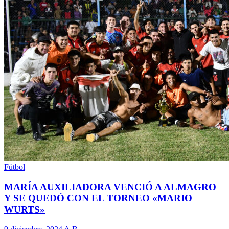
Fútbol
MARÍA AUXILIADORA VENCIÓ A ALMAGRO
Y SE QUEDÓ CON EL TORNEO «MARIO
WURTS»