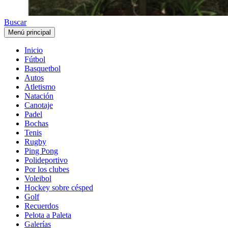
Buscar
Menú principal
Inicio
Fútbol
Basquetbol
Autos
Atletismo
Natación
Canotaje
Padel
Bochas
Tenis
Rugby
Ping Pong
Polideportivo
Por los clubes
Voleibol
Hockey sobre césped
Golf
Recuerdos
Pelota a Paleta
Galerías