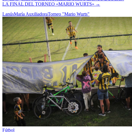
LA FINAL DEL TORNEO «MARIO WURTS»
→
Lanús
María Auxiliadora
Torneo "Mario Wurts"
Fútbol