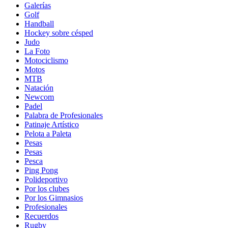
Galerías
Golf
Handball
Hockey sobre césped
Judo
La Foto
Motociclismo
Motos
MTB
Natación
Newcom
Padel
Palabra de Profesionales
Patinaje Artístico
Pelota a Paleta
Pesas
Pesas
Pesca
Ping Pong
Polideportivo
Por los clubes
Por los Gimnasios
Profesionales
Recuerdos
Rugby