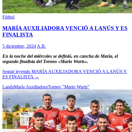
Fútbol
MARÍA AUXILIADORA VENCIÓ A LANÚS Y ES
FINALISTA
5 diciembre, 2024
A.B.
En la noche del miércoles se definió, en cancha de María, el
segundo finalista del Torneo «Mario Wurts».
Seguir leyendo
MARÍA AUXILIADORA VENCIÓ A LANÚS Y
ES FINALISTA
→
Lanús
María Auxiliadora
Torneo "Mario Wurts"