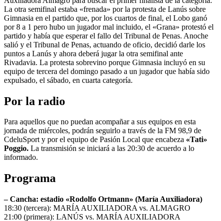
Auxiliadora Almagro para buscar el primer finalista de la categoría.
La otra semifinal estaba «frenada» por la protesta de Lanús sobre
Gimnasia en el partido que, por los cuartos de final, el Lobo ganó
por 8 a 1 pero hubo un jugador mal incluido, el «Grana» protestó el
partido y había que esperar el fallo del Tribunal de Penas. Anoche
salió y el Tribunal de Penas, actuando de oficio, decidió darle los
puntos a Lanús y ahora deberá jugar la otra semifinal ante
Rivadavia. La protesta sobrevino porque Gimnasia incluyó en su
equipo de tercera del domingo pasado a un jugador que había sido
expulsado, el sábado, en cuarta categoría.
Por la radio
Para aquellos que no puedan acompañar a sus equipos en esta
jornada de miércoles, podrán seguirlo a través de la FM 98,9 de
CdeluSport y por el equipo de Pasión Local que encabeza
«Tati»
Poggio.
La transmisión se iniciará a las 20:30 de acuerdo a lo
informado.
Programa
– Cancha: estadio «Rodolfo Ortmann» (María Auxiliadora)
18:30 (tercera): MARÍA AUXILIADORA vs. ALMAGRO
21:00 (primera): LANÚS vs. MARÍA AUXILIADORA