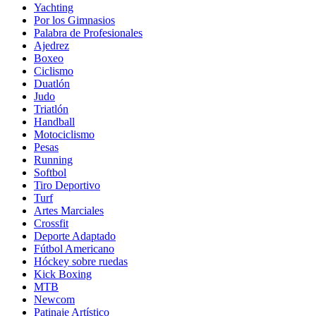
Yachting
Por los Gimnasios
Palabra de Profesionales
Ajedrez
Boxeo
Ciclismo
Duatlón
Judo
Triatlón
Handball
Motociclismo
Pesas
Running
Softbol
Tiro Deportivo
Turf
Artes Marciales
Crossfit
Deporte Adaptado
Fútbol Americano
Hóckey sobre ruedas
Kick Boxing
MTB
Newcom
Patinaje Artístico