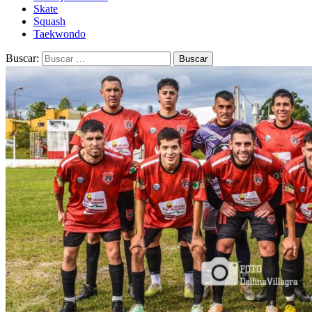
Skate
Squash
Taekwondo
Buscar: