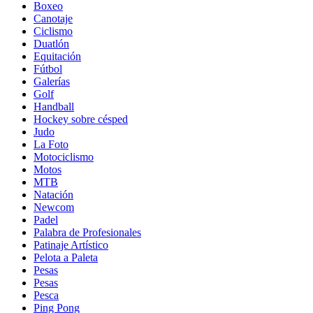
Boxeo
Canotaje
Ciclismo
Duatlón
Equitación
Fútbol
Galerías
Golf
Handball
Hockey sobre césped
Judo
La Foto
Motociclismo
Motos
MTB
Natación
Newcom
Padel
Palabra de Profesionales
Patinaje Artístico
Pelota a Paleta
Pesas
Pesas
Pesca
Ping Pong