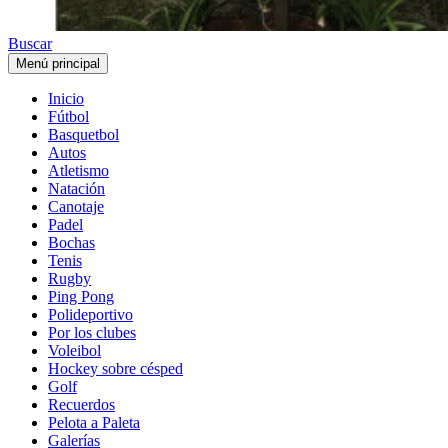
Buscar
Menú principal
Inicio
Fútbol
Basquetbol
Autos
Atletismo
Natación
Canotaje
Padel
Bochas
Tenis
Rugby
Ping Pong
Polideportivo
Por los clubes
Voleibol
Hockey sobre césped
Golf
Recuerdos
Pelota a Paleta
Galerías