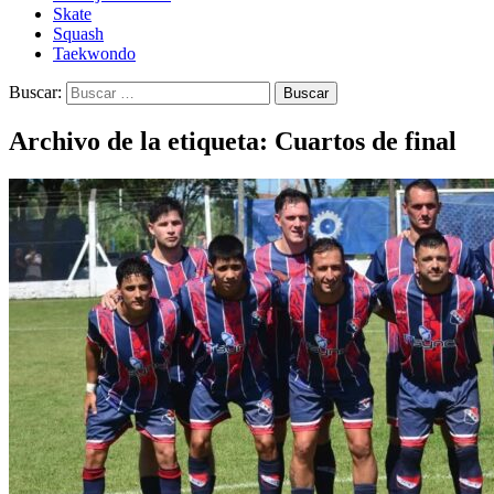
Skate
Squash
Taekwondo
Buscar:
Archivo de la etiqueta: Cuartos de final