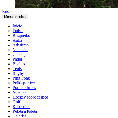
Buscar
Menú principal
Inicio
Fútbol
Basquetbol
Autos
Atletismo
Natación
Canotaje
Padel
Bochas
Tenis
Rugby
Ping Pong
Polideportivo
Por los clubes
Voleibol
Hockey sobre césped
Golf
Recuerdos
Pelota a Paleta
Galerías