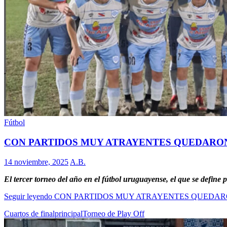
Fútbol
CON PARTIDOS MUY ATRAYENTES QUEDARO
14 noviembre, 2025
A.B.
El tercer torneo del año en el fútbol uruguayense, el que se define p
Seguir leyendo
CON PARTIDOS MUY ATRAYENTES QUEDA
Cuartos de final
principal
Torneo de Play Off