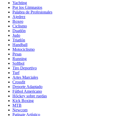
Yachting
Por los Gimnasios
Palabra de Profesionales
Ajedrez
Boxeo
Ciclismo
Duatlón
Judo
Triatlón
Handball
Motociclismo
Pesas
Running
Softbol
Tiro Deportivo
Turf
Artes Marciales
Crossfit
Deporte Adaptado
Fútbol Americano
Hóckey sobre ruedas
Kick Boxing
MTB
Newcom
Patinaje Artístico