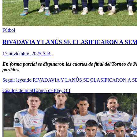
Fútbol
RIVADAVIA Y LANÚS SE CLASIFICARON A SE
17 noviembre, 2025
A.B.
En forma parcial se disputaron los cuartos de final del Torneo de P
partidos.
Seguir leyendo
RIVADAVIA Y LANÚS SE CLASIFICARON A S
Cuartos de final
Torneo de Play Off