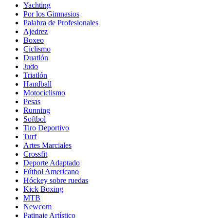
Yachting
Por los Gimnasios
Palabra de Profesionales
Ajedrez
Boxeo
Ciclismo
Duatlón
Judo
Triatlón
Handball
Motociclismo
Pesas
Running
Softbol
Tiro Deportivo
Turf
Artes Marciales
Crossfit
Deporte Adaptado
Fútbol Americano
Hóckey sobre ruedas
Kick Boxing
MTB
Newcom
Patinaje Artístico