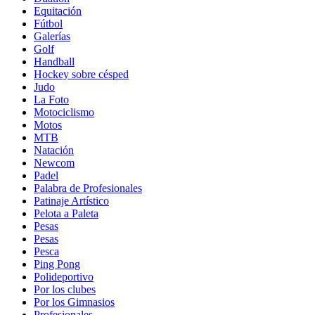
Equitación
Fútbol
Galerías
Golf
Handball
Hockey sobre césped
Judo
La Foto
Motociclismo
Motos
MTB
Natación
Newcom
Padel
Palabra de Profesionales
Patinaje Artístico
Pelota a Paleta
Pesas
Pesas
Pesca
Ping Pong
Polideportivo
Por los clubes
Por los Gimnasios
Profesionales