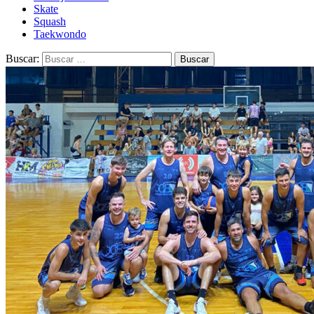
Skate
Squash
Taekwondo
Buscar: