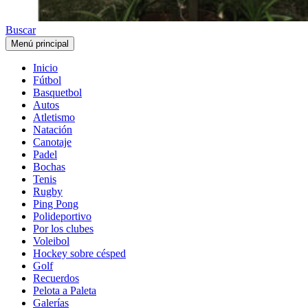
Buscar
Menú principal
Inicio
Fútbol
Basquetbol
Autos
Atletismo
Natación
Canotaje
Padel
Bochas
Tenis
Rugby
Ping Pong
Polideportivo
Por los clubes
Voleibol
Hockey sobre césped
Golf
Recuerdos
Pelota a Paleta
Galerías