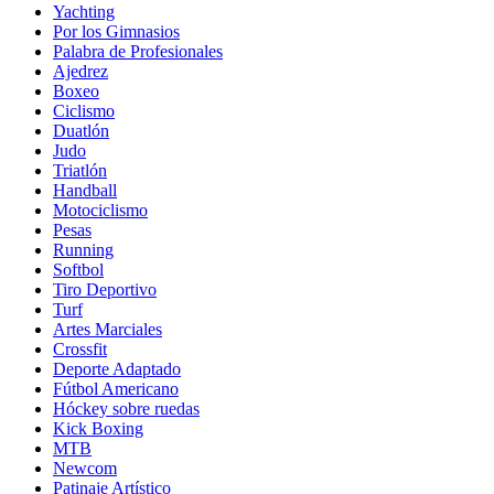
Yachting
Por los Gimnasios
Palabra de Profesionales
Ajedrez
Boxeo
Ciclismo
Duatlón
Judo
Triatlón
Handball
Motociclismo
Pesas
Running
Softbol
Tiro Deportivo
Turf
Artes Marciales
Crossfit
Deporte Adaptado
Fútbol Americano
Hóckey sobre ruedas
Kick Boxing
MTB
Newcom
Patinaje Artístico