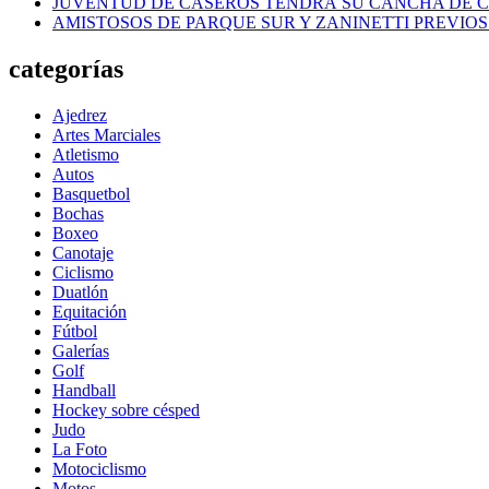
JUVENTUD DE CASEROS TENDRÁ SU CANCHA DE C
AMISTOSOS DE PARQUE SUR Y ZANINETTI PREVIOS 
categorías
Ajedrez
Artes Marciales
Atletismo
Autos
Basquetbol
Bochas
Boxeo
Canotaje
Ciclismo
Duatlón
Equitación
Fútbol
Galerías
Golf
Handball
Hockey sobre césped
Judo
La Foto
Motociclismo
Motos