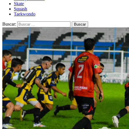
Skate
Squash
Taekwondo
Buscar: