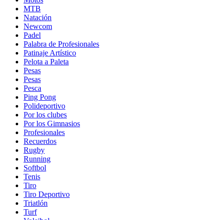
MTB
Natación
Newcom
Padel
Palabra de Profesionales
Patinaje Artístico
Pelota a Paleta
Pesas
Pesas
Pesca
Ping Pong
Polideportivo
Por los clubes
Por los Gimnasios
Profesionales
Recuerdos
Rugby
Running
Softbol
Tenis
Tiro
Tiro Deportivo
Triatlón
Turf