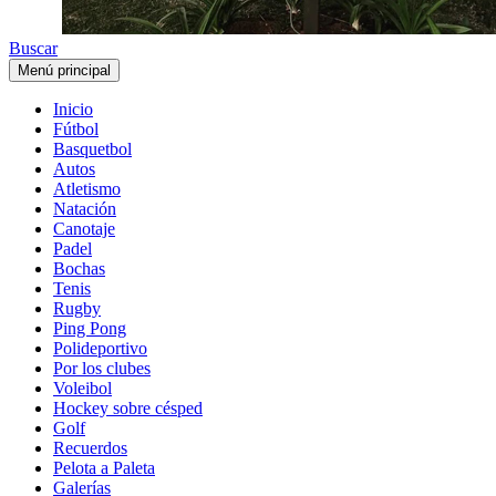
Buscar
Menú principal
Inicio
Fútbol
Basquetbol
Autos
Atletismo
Natación
Canotaje
Padel
Bochas
Tenis
Rugby
Ping Pong
Polideportivo
Por los clubes
Voleibol
Hockey sobre césped
Golf
Recuerdos
Pelota a Paleta
Galerías