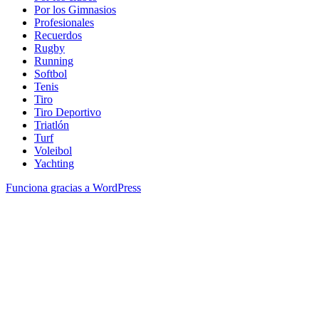
Por los Gimnasios
Profesionales
Recuerdos
Rugby
Running
Softbol
Tenis
Tiro
Tiro Deportivo
Triatlón
Turf
Voleibol
Yachting
Funciona gracias a WordPress