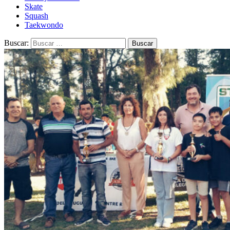
Skate
Squash
Taekwondo
Buscar: