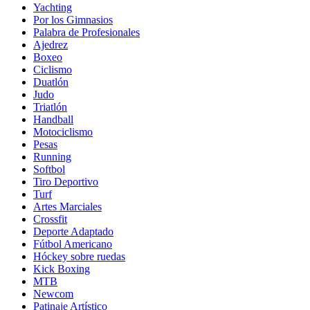
Yachting
Por los Gimnasios
Palabra de Profesionales
Ajedrez
Boxeo
Ciclismo
Duatlón
Judo
Triatlón
Handball
Motociclismo
Pesas
Running
Softbol
Tiro Deportivo
Turf
Artes Marciales
Crossfit
Deporte Adaptado
Fútbol Americano
Hóckey sobre ruedas
Kick Boxing
MTB
Newcom
Patinaje Artístico