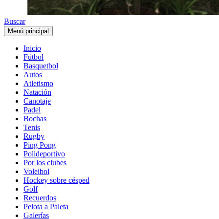
Buscar
Menú principal
Inicio
Fútbol
Basquetbol
Autos
Atletismo
Natación
Canotaje
Padel
Bochas
Tenis
Rugby
Ping Pong
Polideportivo
Por los clubes
Voleibol
Hockey sobre césped
Golf
Recuerdos
Pelota a Paleta
Galerías