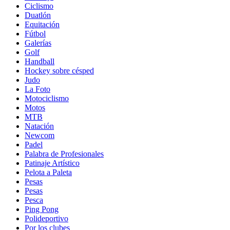
Ciclismo
Duatlón
Equitación
Fútbol
Galerías
Golf
Handball
Hockey sobre césped
Judo
La Foto
Motociclismo
Motos
MTB
Natación
Newcom
Padel
Palabra de Profesionales
Patinaje Artístico
Pelota a Paleta
Pesas
Pesas
Pesca
Ping Pong
Polideportivo
Por los clubes