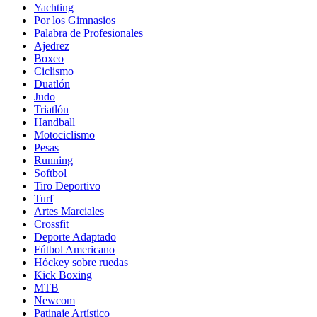
Yachting
Por los Gimnasios
Palabra de Profesionales
Ajedrez
Boxeo
Ciclismo
Duatlón
Judo
Triatlón
Handball
Motociclismo
Pesas
Running
Softbol
Tiro Deportivo
Turf
Artes Marciales
Crossfit
Deporte Adaptado
Fútbol Americano
Hóckey sobre ruedas
Kick Boxing
MTB
Newcom
Patinaje Artístico