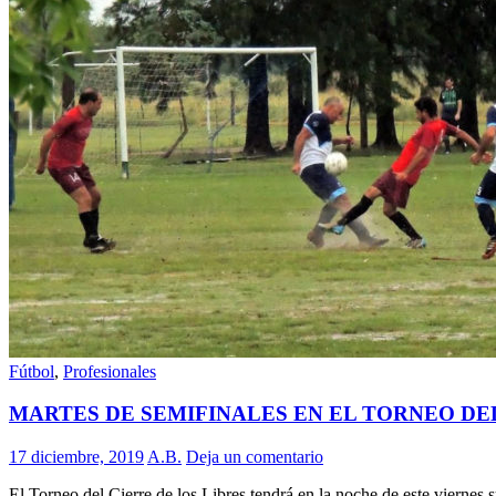
Fútbol
,
Profesionales
MARTES DE SEMIFINALES EN EL TORNEO DE
17 diciembre, 2019
A.B.
Deja un comentario
El Torneo del Cierre de los Libres tendrá en la noche de este viernes s