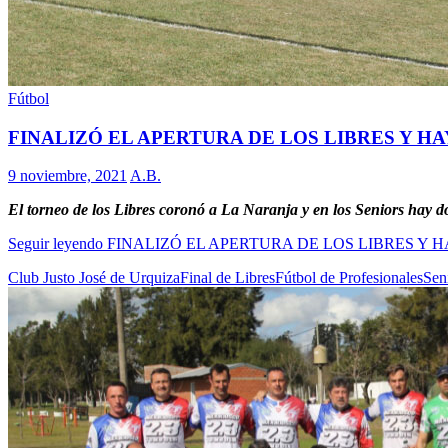
Fútbol
FINALIZÓ EL APERTURA DE LOS LIBRES Y HA
9 noviembre, 2021
A.B.
El torneo de los Libres coronó a La Naranja y en los Seniors hay do
Seguir leyendo
FINALIZÓ EL APERTURA DE LOS LIBRES Y H
Club Justo José de Urquiza
Final de Libres
Fútbol de Profesionales
Sen