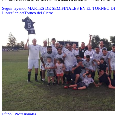
Seguir leyendo
MARTES DE SEMIFINALES EN EL TORNEO DE
Libres
Seniors
Torneo del Cierre
Fútbol
,
Profesionales