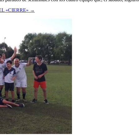
L «CIERRE»
→