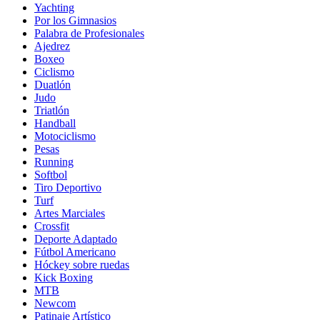
Yachting
Por los Gimnasios
Palabra de Profesionales
Ajedrez
Boxeo
Ciclismo
Duatlón
Judo
Triatlón
Handball
Motociclismo
Pesas
Running
Softbol
Tiro Deportivo
Turf
Artes Marciales
Crossfit
Deporte Adaptado
Fútbol Americano
Hóckey sobre ruedas
Kick Boxing
MTB
Newcom
Patinaje Artístico