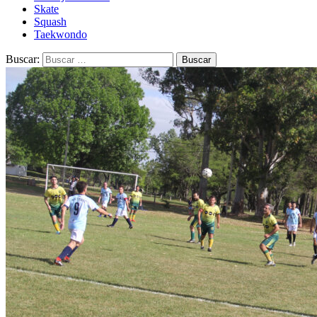
Skate
Squash
Taekwondo
Buscar: