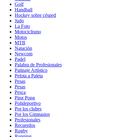
Golf
Handball
Hockey sobre césped
Judo
La Foto
Motociclismo
Motos
MTB
Natación
Newcom
Padel
Palabra de Profesionales
Patinaje Artístico
Pelota a Paleta
Pesas
Pesas
Pesca
Ping Pong
Polideportivo
Por los clubes
Por los Gimnasios
Profesionales
Recuerdos
Rugby
Running