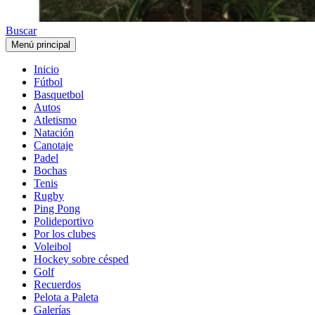
Buscar
Menú principal
Inicio
Fútbol
Basquetbol
Autos
Atletismo
Natación
Canotaje
Padel
Bochas
Tenis
Rugby
Ping Pong
Polideportivo
Por los clubes
Voleibol
Hockey sobre césped
Golf
Recuerdos
Pelota a Paleta
Galerías