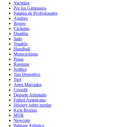
Yachting
Por los Gimnasios
Palabra de Profesionales
Ajedrez
Boxeo
Ciclismo
Duatlón
Judo
Triatlón
Handball
Motociclismo
Pesas
Running
Softbol
Tiro Deportivo
Turf
Artes Marciales
Crossfit
Deporte Adaptado
Fútbol Americano
Hóckey sobre ruedas
Kick Boxing
MTB
Newcom
Patinaje Artístico