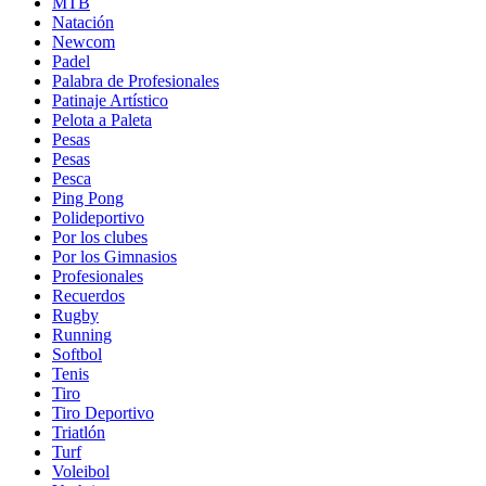
MTB
Natación
Newcom
Padel
Palabra de Profesionales
Patinaje Artístico
Pelota a Paleta
Pesas
Pesas
Pesca
Ping Pong
Polideportivo
Por los clubes
Por los Gimnasios
Profesionales
Recuerdos
Rugby
Running
Softbol
Tenis
Tiro
Tiro Deportivo
Triatlón
Turf
Voleibol