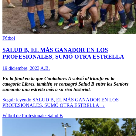
Fútbol
SALUD B, EL MÁS GANADOR EN LOS
PROFESIONALES, SUMÓ OTRA ESTRELLA
19 diciembre, 2023
A.B.
En la final en la que Contadores A volvió al triunfo en la
categoría Libres, también se consagró Salud B entre los Seniors
sumando una estrella más a su rico historial.
Seguir leyendo
SALUD B, EL MÁS GANADOR EN LOS
PROFESIONALES, SUMÓ OTRA ESTRELLA
→
Fútbol de Profesionales
Salud B