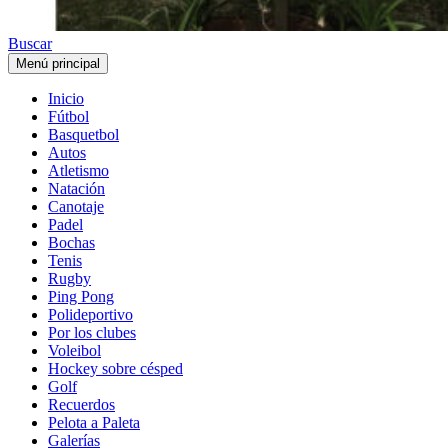
Buscar
Menú principal
Inicio
Fútbol
Basquetbol
Autos
Atletismo
Natación
Canotaje
Padel
Bochas
Tenis
Rugby
Ping Pong
Polideportivo
Por los clubes
Voleibol
Hockey sobre césped
Golf
Recuerdos
Pelota a Paleta
Galerías