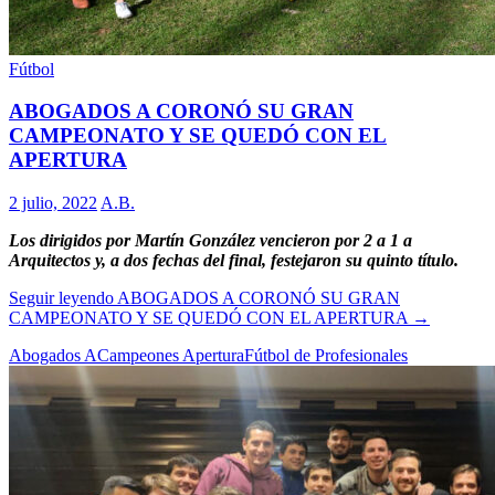
Fútbol
ABOGADOS A CORONÓ SU GRAN
CAMPEONATO Y SE QUEDÓ CON EL
APERTURA
2 julio, 2022
A.B.
Los dirigidos por Martín González vencieron por 2 a 1 a
Arquitectos y, a dos fechas del final, festejaron su quinto título.
Seguir leyendo
ABOGADOS A CORONÓ SU GRAN
CAMPEONATO Y SE QUEDÓ CON EL APERTURA
→
Abogados A
Campeones Apertura
Fútbol de Profesionales