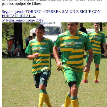
para los equipos de Libres.
Seguir leyendo
TORNEO «CIERRE»: SALUD B SIGUE CON
PUNTAJE IDEAL
→
5ª fecha
Torneo Cierre 2019