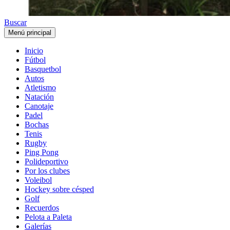
Buscar
Menú principal
Inicio
Fútbol
Basquetbol
Autos
Atletismo
Natación
Canotaje
Padel
Bochas
Tenis
Rugby
Ping Pong
Polideportivo
Por los clubes
Voleibol
Hockey sobre césped
Golf
Recuerdos
Pelota a Paleta
Galerías