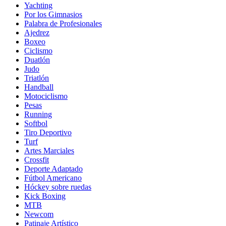
Yachting
Por los Gimnasios
Palabra de Profesionales
Ajedrez
Boxeo
Ciclismo
Duatlón
Judo
Triatlón
Handball
Motociclismo
Pesas
Running
Softbol
Tiro Deportivo
Turf
Artes Marciales
Crossfit
Deporte Adaptado
Fútbol Americano
Hóckey sobre ruedas
Kick Boxing
MTB
Newcom
Patinaje Artístico