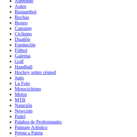
Atletismo
Autos
Basquetbol
Bochas
Boxeo
Canotaje
Ciclismo
Duatlón
Equitación
Fútbol
Galerías
Golf
Handball
Hockey sobre césped
Judo
La Foto
Motociclismo
Motos
MTB
Natación
Newcom
Padel
Palabra de Profesionales
Patinaje Artístico
Pelota a Paleta