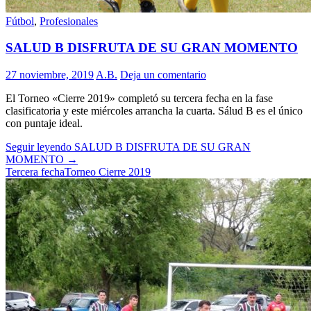
Fútbol
,
Profesionales
SALUD B DISFRUTA DE SU GRAN MOMENTO
27 noviembre, 2019
A.B.
Deja un comentario
El Torneo «Cierre 2019» completó su tercera fecha en la fase
clasificatoria y este miércoles arrancha la cuarta. Sálud B es el único
con puntaje ideal.
Seguir leyendo
SALUD B DISFRUTA DE SU GRAN
MOMENTO
→
Tercera fecha
Torneo Cierre 2019