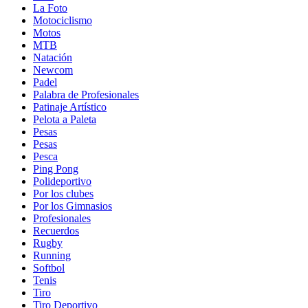
La Foto
Motociclismo
Motos
MTB
Natación
Newcom
Padel
Palabra de Profesionales
Patinaje Artístico
Pelota a Paleta
Pesas
Pesas
Pesca
Ping Pong
Polideportivo
Por los clubes
Por los Gimnasios
Profesionales
Recuerdos
Rugby
Running
Softbol
Tenis
Tiro
Tiro Deportivo