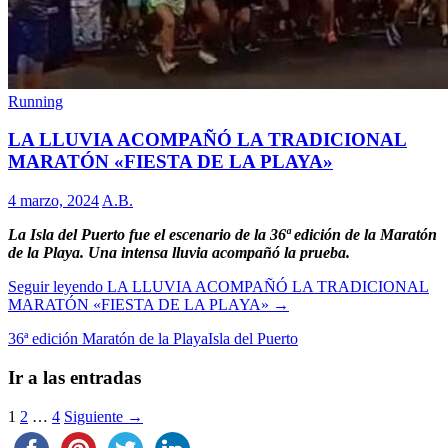
Running
LA LLUVIA ACOMPAÑÓ LA TRADICIONAL
MARATÓN «FIESTA DE LA PLAYA»
4 marzo, 2024
A.B.
La Isla del Puerto fue el escenario de la 36ª edición de la Maratón
de la Playa. Una intensa lluvia acompañó la prueba.
Seguir leyendo
LA LLUVIA ACOMPAÑÓ LA TRADICIONAL
MARATÓN «FIESTA DE LA PLAYA»
→
36ª edición Maratón de la Playa
Isla del Puerto
Ir a las entradas
1
2
…
4
Siguiente →