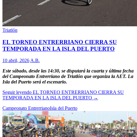
Triatlón
EL TORNEO ENTRERRIANO CIERRA SU
TEMPORADA EN LA ISLA DEL PUERTO
10 abril, 2026
A.B.
Este sábado, desde las 14:30, se disputará la cuarta y última fecha
del Campeonato Entrerriano de Triatlón que organiza la AET. La
Isla del Puerto será el escenario.
Seguir leyendo
EL TORNEO ENTRERRIANO CIERRA SU
TEMPORADA EN LA ISLA DEL PUERTO
→
Campeonato Entrerriano
Isla del Puerto