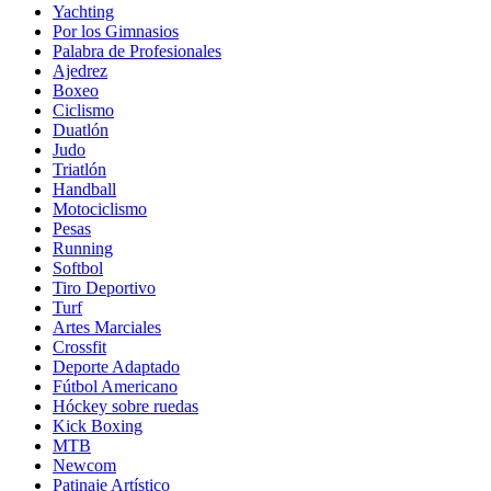
Yachting
Por los Gimnasios
Palabra de Profesionales
Ajedrez
Boxeo
Ciclismo
Duatlón
Judo
Triatlón
Handball
Motociclismo
Pesas
Running
Softbol
Tiro Deportivo
Turf
Artes Marciales
Crossfit
Deporte Adaptado
Fútbol Americano
Hóckey sobre ruedas
Kick Boxing
MTB
Newcom
Patinaje Artístico