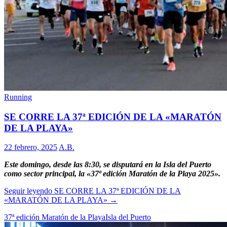
Running
SE CORRE LA 37ª EDICIÓN DE LA «MARATÓN
DE LA PLAYA»
22 febrero, 2025
A.B.
Este domingo, desde las 8:30, se disputará en la Isla del Puerto
como sector principal, la «37ª edición Maratón de la Playa 2025».
Seguir leyendo
SE CORRE LA 37ª EDICIÓN DE LA
«MARATÓN DE LA PLAYA»
→
37ª edición Maratón de la Playa
Isla del Puerto