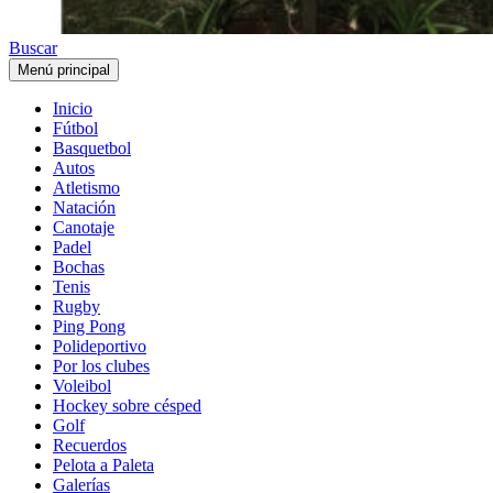
Buscar
Menú principal
Inicio
Fútbol
Basquetbol
Autos
Atletismo
Natación
Canotaje
Padel
Bochas
Tenis
Rugby
Ping Pong
Polideportivo
Por los clubes
Voleibol
Hockey sobre césped
Golf
Recuerdos
Pelota a Paleta
Galerías