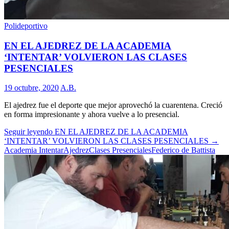
Polideportivo
EN EL AJEDREZ DE LA ACADEMIA
‘INTENTAR’ VOLVIERON LAS CLASES
PESENCIALES
19 octubre, 2020
A.B.
El ajedrez fue el deporte que mejor aprovechó la cuarentena. Creció
en forma impresionante y ahora vuelve a lo presencial.
Seguir leyendo
EN EL AJEDREZ DE LA ACADEMIA
‘INTENTAR’ VOLVIERON LAS CLASES PESENCIALES
→
Academia Intentar
Ajedrez
Clases Presenciales
Federico de Battista