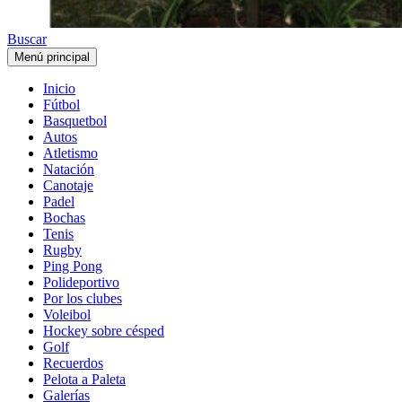
Buscar
Menú principal
Inicio
Fútbol
Basquetbol
Autos
Atletismo
Natación
Canotaje
Padel
Bochas
Tenis
Rugby
Ping Pong
Polideportivo
Por los clubes
Voleibol
Hockey sobre césped
Golf
Recuerdos
Pelota a Paleta
Galerías