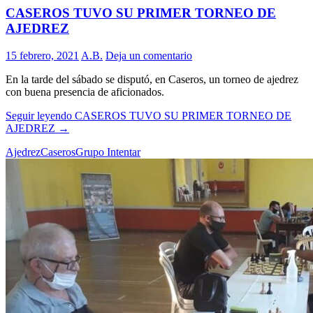
CASEROS TUVO SU PRIMER TORNEO DE
AJEDREZ
15 febrero, 2021
A.B.
Deja un comentario
En la tarde del sábado se disputó, en Caseros, un torneo de ajedrez
con buena presencia de aficionados.
Seguir leyendo
CASEROS TUVO SU PRIMER TORNEO DE
AJEDREZ
→
Ajedrez
Caseros
Grupo Intentar