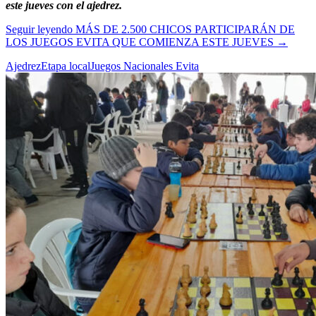
este jueves con el ajedrez.
Seguir leyendo
MÁS DE 2.500 CHICOS PARTICIPARÁN DE
LOS JUEGOS EVITA QUE COMIENZA ESTE JUEVES
→
Ajedrez
Etapa local
Juegos Nacionales Evita