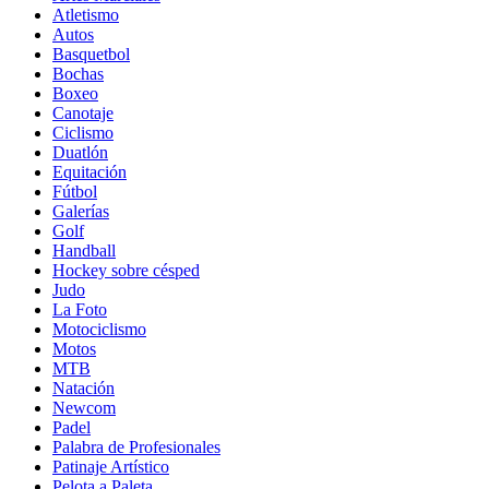
Atletismo
Autos
Basquetbol
Bochas
Boxeo
Canotaje
Ciclismo
Duatlón
Equitación
Fútbol
Galerías
Golf
Handball
Hockey sobre césped
Judo
La Foto
Motociclismo
Motos
MTB
Natación
Newcom
Padel
Palabra de Profesionales
Patinaje Artístico
Pelota a Paleta