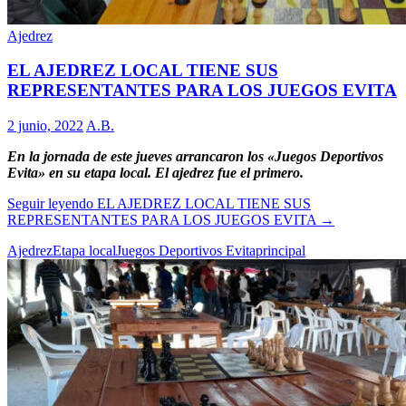
Ajedrez
EL AJEDREZ LOCAL TIENE SUS
REPRESENTANTES PARA LOS JUEGOS EVITA
2 junio, 2022
A.B.
En la jornada de este jueves arrancaron los «Juegos Deportivos
Evita» en su etapa local. El ajedrez fue el primero.
Seguir leyendo
EL AJEDREZ LOCAL TIENE SUS
REPRESENTANTES PARA LOS JUEGOS EVITA
→
Ajedrez
Etapa local
Juegos Deportivos Evita
principal