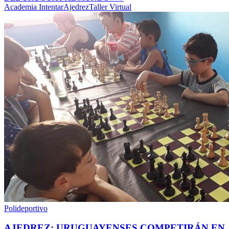
Academia Intentar
Ajedrez
Taller Virtual
Polideportivo
AJEDREZ: URUGUAYENSES COMPETIRÁN EN