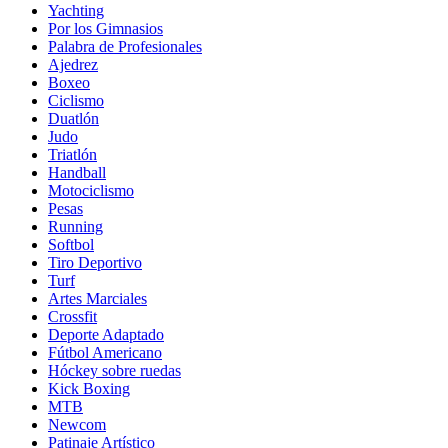
Yachting
Por los Gimnasios
Palabra de Profesionales
Ajedrez
Boxeo
Ciclismo
Duatlón
Judo
Triatlón
Handball
Motociclismo
Pesas
Running
Softbol
Tiro Deportivo
Turf
Artes Marciales
Crossfit
Deporte Adaptado
Fútbol Americano
Hóckey sobre ruedas
Kick Boxing
MTB
Newcom
Patinaje Artístico