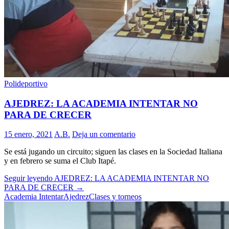
Polideportivo
AJEDREZ: LA ACADEMIA INTENTAR NO
PARA DE CRECER
15 enero, 2021
A.B.
Deja un comentario
Se está jugando un circuito; siguen las clases en la Sociedad Italiana
y en febrero se suma el Club Itapé.
Seguir leyendo
AJEDREZ: LA ACADEMIA INTENTAR NO
PARA DE CRECER
→
Academia Intentar
Ajedrez
Clases y torneos