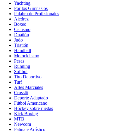
Yachting
Por los Gimnasios
Palabra de Profesionales
Ajedrez
Boxeo
Ciclismo
Duatlón
Judo
Triatlón
Handball
Motociclismo
Pesas
Running
Softbol
Tiro Deportivo
Turf
Artes Marciales
Crossfit
Deporte Adaptado
Fútbol Americano
Hóckey sobre ruedas
Kick Boxing
MTB
Newcom
Patinaje Artístico