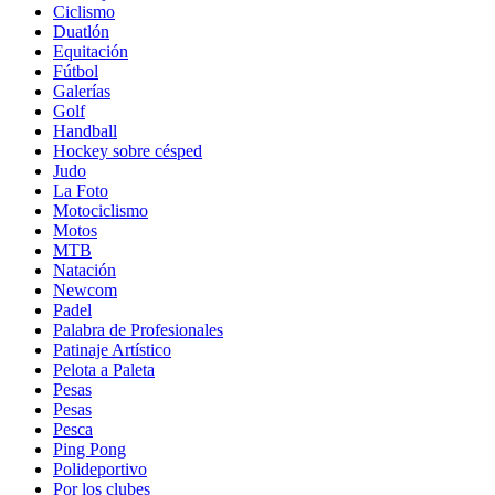
Ciclismo
Duatlón
Equitación
Fútbol
Galerías
Golf
Handball
Hockey sobre césped
Judo
La Foto
Motociclismo
Motos
MTB
Natación
Newcom
Padel
Palabra de Profesionales
Patinaje Artístico
Pelota a Paleta
Pesas
Pesas
Pesca
Ping Pong
Polideportivo
Por los clubes