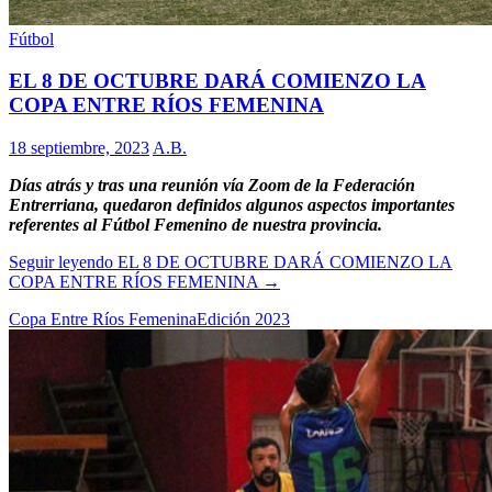
Fútbol
EL 8 DE OCTUBRE DARÁ COMIENZO LA
COPA ENTRE RÍOS FEMENINA
18 septiembre, 2023
A.B.
Días atrás y tras una reunión vía Zoom de la Federación
Entrerriana, quedaron definidos algunos aspectos importantes
referentes al Fútbol Femenino de nuestra provincia.
Seguir leyendo
EL 8 DE OCTUBRE DARÁ COMIENZO LA
COPA ENTRE RÍOS FEMENINA
→
Copa Entre Ríos Femenina
Edición 2023