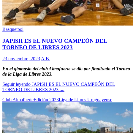
Basquetbol
JAPISH ES EL NUEVO CAMPEÓN DEL
TORNEO DE LIBRES 2023
23 noviembre, 2023
A.B.
En el gimnasio del club Almafuerte se dio por finalizado el Torneo
de la Liga de Libres 2023.
Seguir leyendo
JAPISH ES EL NUEVO CAMPEÓN DEL
TORNEO DE LIBRES 2023
→
Club Almafuerte
Edición 2023
Liga de Libres Uruguayense