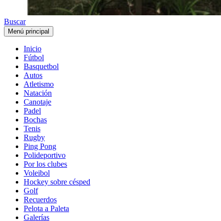
Buscar
Menú principal
Inicio
Fútbol
Basquetbol
Autos
Atletismo
Natación
Canotaje
Padel
Bochas
Tenis
Rugby
Ping Pong
Polideportivo
Por los clubes
Voleibol
Hockey sobre césped
Golf
Recuerdos
Pelota a Paleta
Galerías