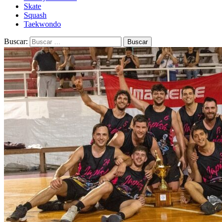
Skate
Squash
Taekwondo
Buscar: