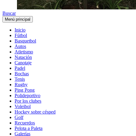
Buscar
Menú principal
Inicio
Fútbol
Basquetbol
Autos
Atletismo
Natación
Canotaje
Padel
Bochas
Tenis
Rugby
Ping Pong
Polideportivo
Por los clubes
Voleibol
Hockey sobre césped
Golf
Recuerdos
Pelota a Paleta
Galerías