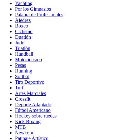
Yachting
Por los Gimnasios
Palabra de Profesionales
Ajedrez
Boxeo
Ciclismo
Duatlón
Judo
Triatlón
Handball
Motociclismo
Pesas
Running
Softbol
Tiro Deportivo
Turf
Artes Marciales
Crossfit
Deporte Adaptado
Fútbol Americano
Hóckey sobre ruedas
Kick Boxing
MTB
Newcom
Patinaje Artístico