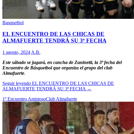
Basquetbol
EL ENCUENTRO DE LAS CHICAS DE
ALMAFUERTE TENDRÁ SU 3ª FECHA
1 agosto, 2024
A.B.
Este sábado se jugará, en cancha de Zaninetti, la 3ª fecha del
Encuentro de Básquetbol que organiza el grupo del club
Almafuerte
.
Seguir leyendo
EL ENCUENTRO DE LAS CHICAS DE
ALMAFUERTE TENDRÁ SU 3ª FECHA
→
1º Encuentro Amistoso
Club Almafuerte