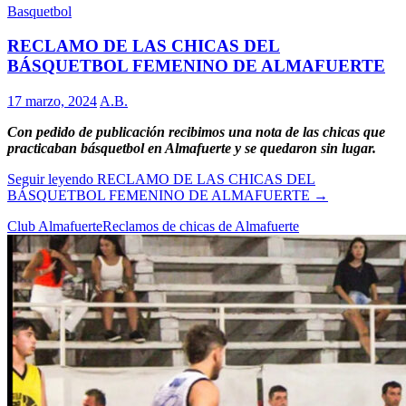
Basquetbol
RECLAMO DE LAS CHICAS DEL
BÁSQUETBOL FEMENINO DE ALMAFUERTE
17 marzo, 2024
A.B.
Con pedido de publicación recibimos una nota de las chicas que
practicaban básquetbol en Almafuerte y se quedaron sin lugar.
Seguir leyendo
RECLAMO DE LAS CHICAS DEL
BÁSQUETBOL FEMENINO DE ALMAFUERTE
→
Club Almafuerte
Reclamos de chicas de Almafuerte