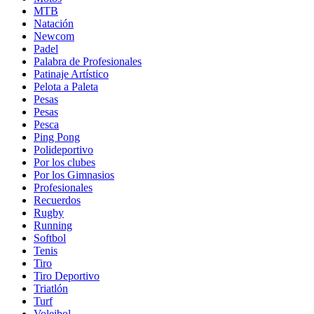
MTB
Natación
Newcom
Padel
Palabra de Profesionales
Patinaje Artístico
Pelota a Paleta
Pesas
Pesas
Pesca
Ping Pong
Polideportivo
Por los clubes
Por los Gimnasios
Profesionales
Recuerdos
Rugby
Running
Softbol
Tenis
Tiro
Tiro Deportivo
Triatlón
Turf
Voleibol