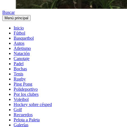
Buscar
Menú principal
Inicio
Fútbol
Basquetbol
Autos
Atletismo
Natación
Canotaje
Padel
Bochas
Tenis
Rugby
Ping Pong
Polideportivo
Por los clubes
Voleibol
Hockey sobre césped
Golf
Recuerdos
Pelota a Paleta
Galerías