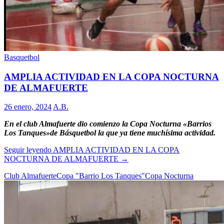
Basquetbol
AMPLIA ACTIVIDAD EN LA COPA NOCTURNA
DE ALMAFUERTE
26 enero, 2024
A.B.
En el club Almafuerte dio comienzo la Copa Nocturna «Barrios
Los Tanques»de Básquetbol la que ya tiene muchísima actividad.
Seguir leyendo
AMPLIA ACTIVIDAD EN LA COPA
NOCTURNA DE ALMAFUERTE
→
Club Almafuerte
Copa "Barrio Los Tanques"
Copa Nocturna