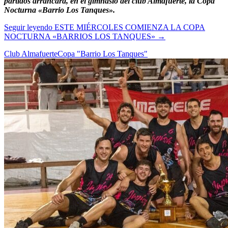
partidos arrancará, en el gimnasio del club Almafuerte, la Copa
Nocturna «Barrio Los Tanques».
Seguir leyendo
ESTE MIÉRCOLES COMIENZA LA COPA
NOCTURNA «BARRIOS LOS TANQUES»
→
Club Almafuerte
Copa "Barrio Los Tanques"