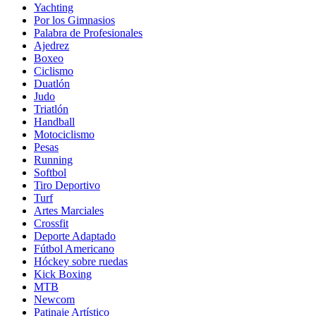
Yachting
Por los Gimnasios
Palabra de Profesionales
Ajedrez
Boxeo
Ciclismo
Duatlón
Judo
Triatlón
Handball
Motociclismo
Pesas
Running
Softbol
Tiro Deportivo
Turf
Artes Marciales
Crossfit
Deporte Adaptado
Fútbol Americano
Hóckey sobre ruedas
Kick Boxing
MTB
Newcom
Patinaje Artístico