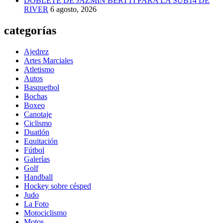
DOBLETE DE JAZMÍN BERTTI PARA LA SUB14 DE
RIVER
6 agosto, 2026
categorías
Ajedrez
Artes Marciales
Atletismo
Autos
Basquetbol
Bochas
Boxeo
Canotaje
Ciclismo
Duatlón
Equitación
Fútbol
Galerías
Golf
Handball
Hockey sobre césped
Judo
La Foto
Motociclismo
Motos