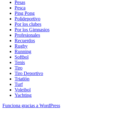
Pesas
Pesca
Ping Pong
Polideportivo
Por los clubes
Por los Gimnasios
Profesionales
Recuerdos
Rugby
Running
Softbol
Tenis
Tiro
Tiro Deportivo
Triatlón
Turf
Voleibol
Yachting
Funciona gracias a WordPress