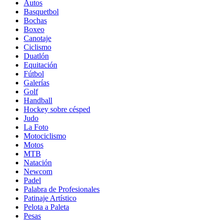
Autos
Basquetbol
Bochas
Boxeo
Canotaje
Ciclismo
Duatlón
Equitación
Fútbol
Galerías
Golf
Handball
Hockey sobre césped
Judo
La Foto
Motociclismo
Motos
MTB
Natación
Newcom
Padel
Palabra de Profesionales
Patinaje Artístico
Pelota a Paleta
Pesas