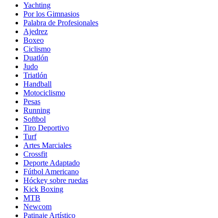
Yachting
Por los Gimnasios
Palabra de Profesionales
Ajedrez
Boxeo
Ciclismo
Duatlón
Judo
Triatlón
Handball
Motociclismo
Pesas
Running
Softbol
Tiro Deportivo
Turf
Artes Marciales
Crossfit
Deporte Adaptado
Fútbol Americano
Hóckey sobre ruedas
Kick Boxing
MTB
Newcom
Patinaje Artístico