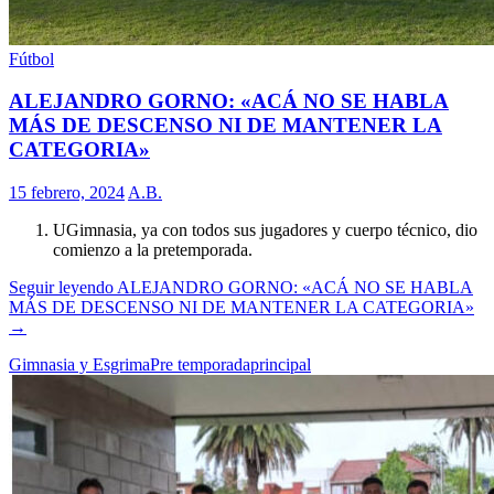
Fútbol
ALEJANDRO GORNO: «ACÁ NO SE HABLA
MÁS DE DESCENSO NI DE MANTENER LA
CATEGORIA»
15 febrero, 2024
A.B.
UGimnasia, ya con todos sus jugadores y cuerpo técnico, dio
comienzo a la pretemporada.
Seguir leyendo
ALEJANDRO GORNO: «ACÁ NO SE HABLA
MÁS DE DESCENSO NI DE MANTENER LA CATEGORIA»
→
Gimnasia y Esgrima
Pre temporada
principal