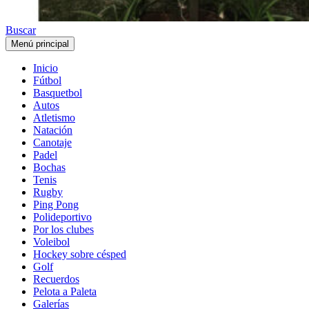
Buscar
Menú principal
Inicio
Fútbol
Basquetbol
Autos
Atletismo
Natación
Canotaje
Padel
Bochas
Tenis
Rugby
Ping Pong
Polideportivo
Por los clubes
Voleibol
Hockey sobre césped
Golf
Recuerdos
Pelota a Paleta
Galerías