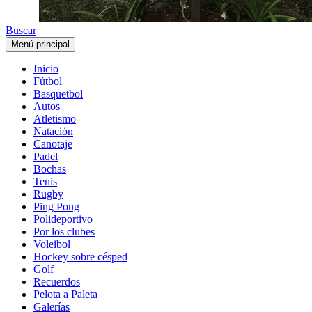
Buscar
Menú principal
Inicio
Fútbol
Basquetbol
Autos
Atletismo
Natación
Canotaje
Padel
Bochas
Tenis
Rugby
Ping Pong
Polideportivo
Por los clubes
Voleibol
Hockey sobre césped
Golf
Recuerdos
Pelota a Paleta
Galerías