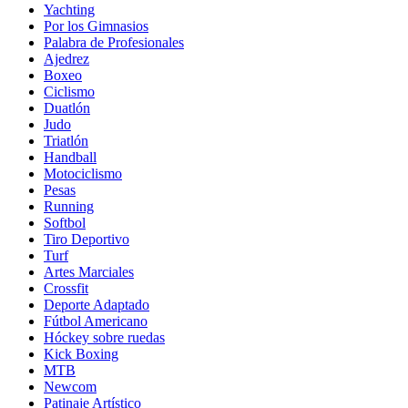
Yachting
Por los Gimnasios
Palabra de Profesionales
Ajedrez
Boxeo
Ciclismo
Duatlón
Judo
Triatlón
Handball
Motociclismo
Pesas
Running
Softbol
Tiro Deportivo
Turf
Artes Marciales
Crossfit
Deporte Adaptado
Fútbol Americano
Hóckey sobre ruedas
Kick Boxing
MTB
Newcom
Patinaje Artístico