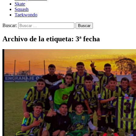
Skate
Squash
Taekwondo
Buscar:
Archivo de la etiqueta: 3ª fecha