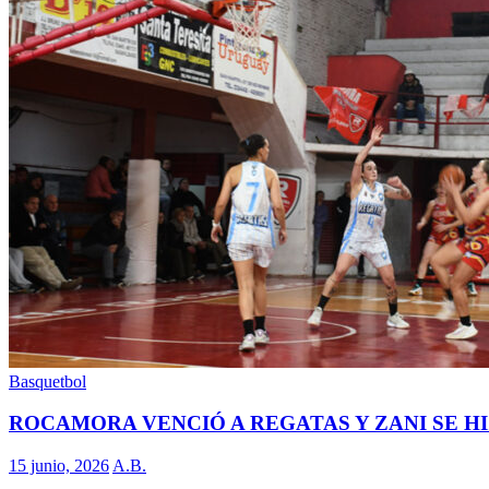
Basquetbol
ROCAMORA VENCIÓ A REGATAS Y ZANI SE H
15 junio, 2026
A.B.