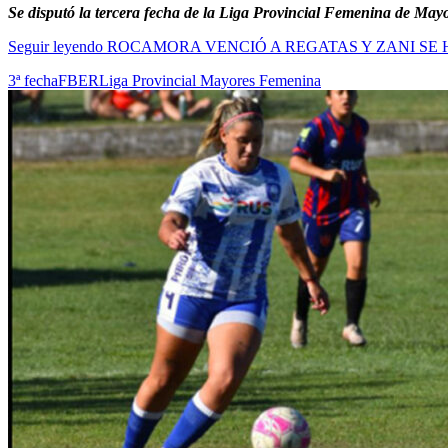
Se disputó la tercera fecha de la Liga Provincial Femenina de Mayo
Seguir leyendo
ROCAMORA VENCIÓ A REGATAS Y ZANI SE 
3ª fecha
FBER
Liga Provincial Mayores Femenina