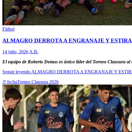
Fútbol
ALMAGRO DERROTA A ENGRANAJE Y ESTIRA
14 julio, 2026
A.B.
El equipo de Roberto Demus es único líder del Torneo Clausura al c
Seguir leyendo
ALMAGRO DERROTA A ENGRANAJE Y ESTIR
3ª fecha
Torneo Clausura 2026