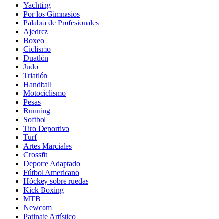
Yachting
Por los Gimnasios
Palabra de Profesionales
Ajedrez
Boxeo
Ciclismo
Duatlón
Judo
Triatlón
Handball
Motociclismo
Pesas
Running
Softbol
Tiro Deportivo
Turf
Artes Marciales
Crossfit
Deporte Adaptado
Fútbol Americano
Hóckey sobre ruedas
Kick Boxing
MTB
Newcom
Patinaje Artístico