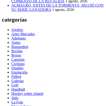
COMIENZO DE LA REVÁLIDA
1 agosto, 2026
ALMAGRO, ANTES DE LA TORMENTA, SIGUIÓ CON
SU SERIE GANADORA
1 agosto, 2026
categorías
Ajedrez
Artes Marciales
Atletismo
Autos
Basquetbol
Bochas
Boxeo
Canotaje
Ciclismo
Duatlón
Equitación
Fútbol
Galerías
Golf
Handball
Hockey sobre césped
Judo
La Foto