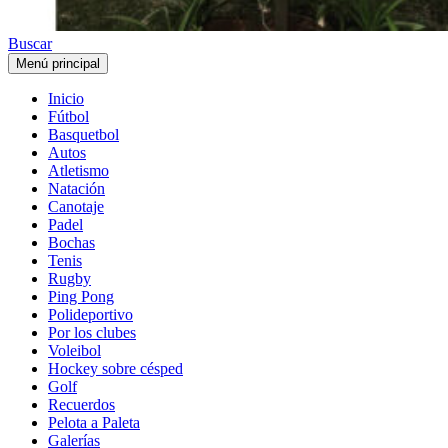
Buscar
Menú principal
Inicio
Fútbol
Basquetbol
Autos
Atletismo
Natación
Canotaje
Padel
Bochas
Tenis
Rugby
Ping Pong
Polideportivo
Por los clubes
Voleibol
Hockey sobre césped
Golf
Recuerdos
Pelota a Paleta
Galerías