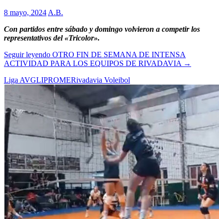
8 mayo, 2024
A.B.
Con partidos entre sábado y domingo volvieron a competir los
representativos del «Tricolor».
Seguir leyendo
OTRO FIN DE SEMANA DE INTENSA
ACTIVIDAD PARA LOS EQUIPOS DE RIVADAVIA
→
Liga AVG
LIPROME
Rivadavia Voleibol