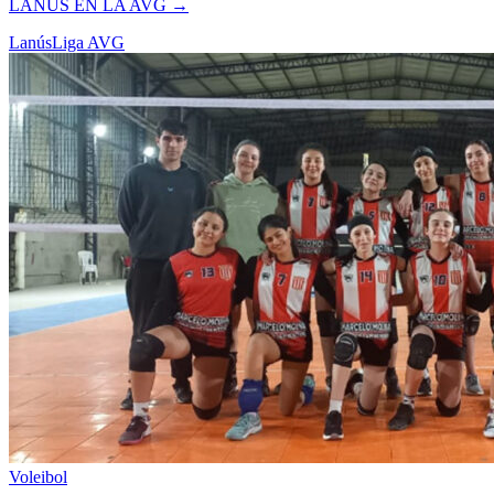
LANÚS EN LA AVG
→
Lanús
Liga AVG
Voleibol