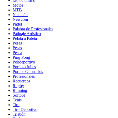
Motociclismo
Motos
MTB
Natación
Newcom
Padel
Palabra de Profesionales
Patinaje Artístico
Pelota a Paleta
Pesas
Pesas
Pesca
Ping Pong
Polideportivo
Por los clubes
Por los Gimnasios
Profesionales
Recuerdos
Rugby
Running
Softbol
Tenis
Tiro
Tiro Deportivo
Triatlón