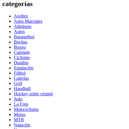
categorías
Ajedrez
Artes Marciales
Atletismo
Autos
Basquetbol
Bochas
Boxeo
Canotaje
Ciclismo
Duatlón
Equitación
Fútbol
Galerías
Golf
Handball
Hockey sobre césped
Judo
La Foto
Motociclismo
Motos
MTB
Natación