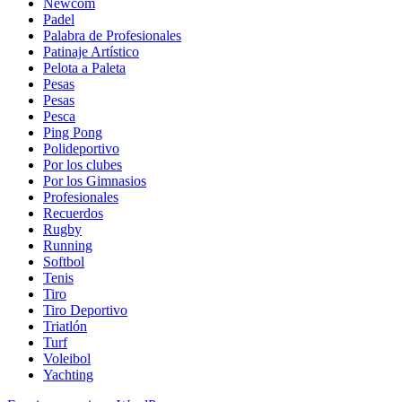
Newcom
Padel
Palabra de Profesionales
Patinaje Artístico
Pelota a Paleta
Pesas
Pesas
Pesca
Ping Pong
Polideportivo
Por los clubes
Por los Gimnasios
Profesionales
Recuerdos
Rugby
Running
Softbol
Tenis
Tiro
Tiro Deportivo
Triatlón
Turf
Voleibol
Yachting