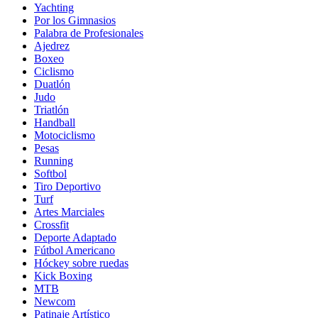
Yachting
Por los Gimnasios
Palabra de Profesionales
Ajedrez
Boxeo
Ciclismo
Duatlón
Judo
Triatlón
Handball
Motociclismo
Pesas
Running
Softbol
Tiro Deportivo
Turf
Artes Marciales
Crossfit
Deporte Adaptado
Fútbol Americano
Hóckey sobre ruedas
Kick Boxing
MTB
Newcom
Patinaje Artístico