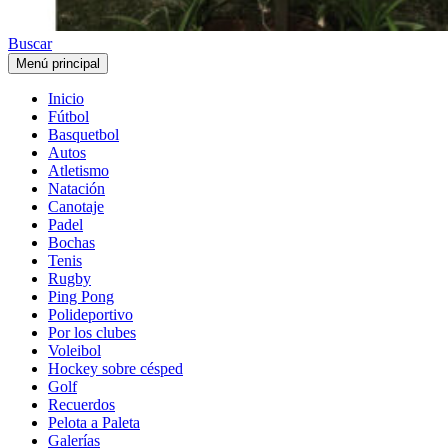
Buscar
Menú principal
Inicio
Fútbol
Basquetbol
Autos
Atletismo
Natación
Canotaje
Padel
Bochas
Tenis
Rugby
Ping Pong
Polideportivo
Por los clubes
Voleibol
Hockey sobre césped
Golf
Recuerdos
Pelota a Paleta
Galerías