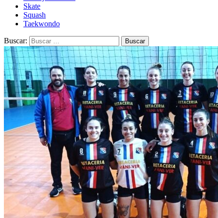
Skate
Squash
Taekwondo
Buscar: