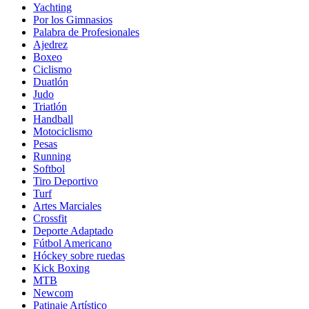
Yachting
Por los Gimnasios
Palabra de Profesionales
Ajedrez
Boxeo
Ciclismo
Duatlón
Judo
Triatlón
Handball
Motociclismo
Pesas
Running
Softbol
Tiro Deportivo
Turf
Artes Marciales
Crossfit
Deporte Adaptado
Fútbol Americano
Hóckey sobre ruedas
Kick Boxing
MTB
Newcom
Patinaje Artístico