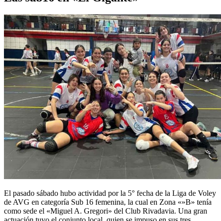
El pasado sábado hubo actividad por la 5° fecha de la Liga de Voley
de AVG en categoría Sub 16 femenina, la cual en Zona «»B» tenía
como sede el «Miguel A. Gregori» del Club Rivadavia. Una gran
actuación tuvo el conjunto local, quien se impuso en sus tres