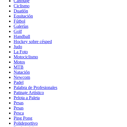
Canotaje
Ciclismo
Duatlón
Equitación
Fútbol
Galerías
Golf
Handball
Hockey sobre césped
Judo
La Foto
Motociclismo
Motos
MTB
Natación
Newcom
Padel
Palabra de Profesionales
Patinaje Artístico
Pelota a Paleta
Pesas
Pesas
Pesca
Ping Pong
Polideportivo