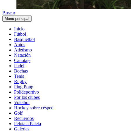
Buscar
Menú principal
Inicio
Fútbol
Basquetbol
Autos
Atletismo
Natación
Canotaje
Padel
Bochas
Tenis
Rugby
Ping Pong
Polideportivo
Por los clubes
Voleibol
Hockey sobre césped
Golf
Recuerdos
Pelota a Paleta
Galerías