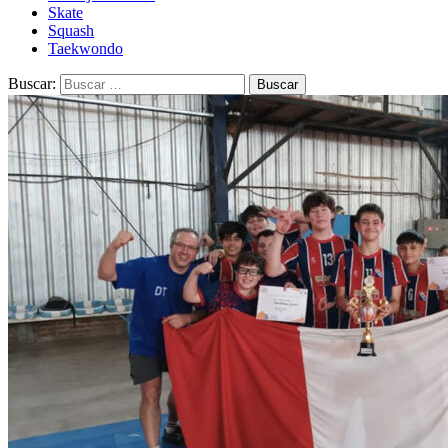
Skate
Squash
Taekwondo
Buscar: