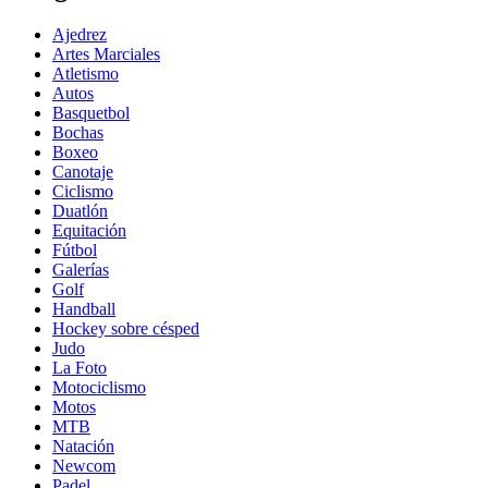
Ajedrez
Artes Marciales
Atletismo
Autos
Basquetbol
Bochas
Boxeo
Canotaje
Ciclismo
Duatlón
Equitación
Fútbol
Galerías
Golf
Handball
Hockey sobre césped
Judo
La Foto
Motociclismo
Motos
MTB
Natación
Newcom
Padel