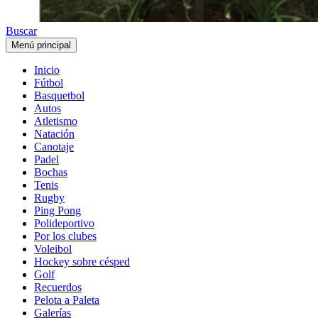
Buscar
Menú principal
Inicio
Fútbol
Basquetbol
Autos
Atletismo
Natación
Canotaje
Padel
Bochas
Tenis
Rugby
Ping Pong
Polideportivo
Por los clubes
Voleibol
Hockey sobre césped
Golf
Recuerdos
Pelota a Paleta
Galerías