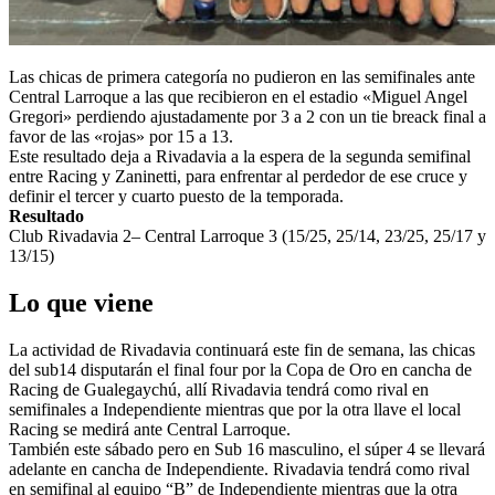
Las chicas de primera categoría no pudieron en las semifinales ante
Central Larroque a las que recibieron en el estadio «Miguel Angel
Gregori» perdiendo ajustadamente por 3 a 2 con un tie breack final a
favor de las «rojas» por 15 a 13.
Este resultado deja a Rivadavia a la espera de la segunda semifinal
entre Racing y Zaninetti, para enfrentar al perdedor de ese cruce y
definir el tercer y cuarto puesto de la temporada.
Resultado
Club Rivadavia 2– Central Larroque 3 (15/25, 25/14, 23/25, 25/17 y
13/15)
Lo que viene
La actividad de Rivadavia continuará este fin de semana, las chicas
del sub14 disputarán el final four por la Copa de Oro en cancha de
Racing de Gualegaychú, allí Rivadavia tendrá como rival en
semifinales a Independiente mientras que por la otra llave el local
Racing se medirá ante Central Larroque.
También este sábado pero en Sub 16 masculino, el súper 4 se llevará
adelante en cancha de Independiente. Rivadavia tendrá como rival
en semifinal al equipo “B” de Independiente mientras que la otra