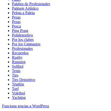
Palabra de Profesionales
Patinaje Artístico
Pelota a Paleta
Pesas
Pesas
Pesca
Ping Pong
Polideportivo
Por los clubes
Por los Gimnasios
Profesionales
Recuerdos
Rugby
Running
Softbol
Tenis
Tiro
Tiro Deportivo
Triatlón
Turf
Voleibol
Yachting
Funciona gracias a WordPress