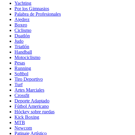
Yachting
Por los Gimnasios
Palabra de Profesionales
Ajedrez
Boxeo
Ciclismo
Duatlón
Judo
Triatlón
Handball
Motociclismo
Pesas
Running
Softbol
Tiro Deportivo
Turf
Artes Marciales
Crossfit
Deporte Adaptado
Fútbol Americano
Hóckey sobre ruedas
Kick Boxing
MTB
Newcom
Patinaje Artístico