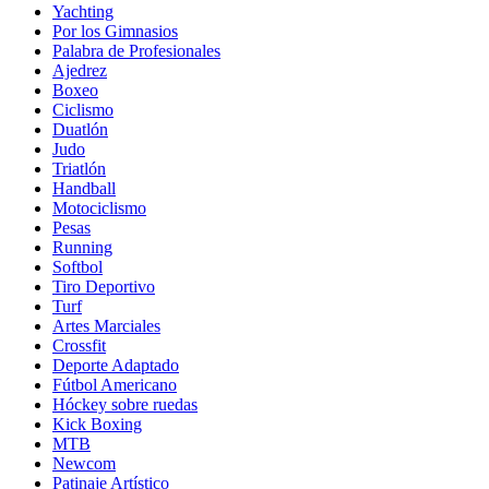
Yachting
Por los Gimnasios
Palabra de Profesionales
Ajedrez
Boxeo
Ciclismo
Duatlón
Judo
Triatlón
Handball
Motociclismo
Pesas
Running
Softbol
Tiro Deportivo
Turf
Artes Marciales
Crossfit
Deporte Adaptado
Fútbol Americano
Hóckey sobre ruedas
Kick Boxing
MTB
Newcom
Patinaje Artístico