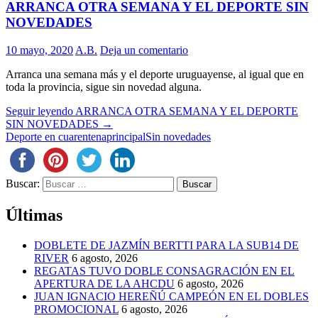
ARRANCA OTRA SEMANA Y EL DEPORTE SIN
NOVEDADES
10 mayo, 2020
A.B.
Deja un comentario
Arranca una semana más y el deporte uruguayense, al igual que en
toda la provincia, sigue sin novedad alguna.
Seguir leyendo
ARRANCA OTRA SEMANA Y EL DEPORTE
SIN NOVEDADES
→
Deporte en cuarentena
principal
Sin novedades
Buscar:
Últimas
DOBLETE DE JAZMÍN BERTTI PARA LA SUB14 DE
RIVER
6 agosto, 2026
REGATAS TUVO DOBLE CONSAGRACIÓN EN EL
APERTURA DE LA AHCDU
6 agosto, 2026
JUAN IGNACIO HEREÑÚ CAMPEÓN EN EL DOBLES
PROMOCIONAL
6 agosto, 2026