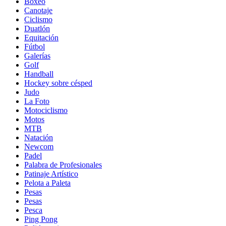
Boxeo
Canotaje
Ciclismo
Duatlón
Equitación
Fútbol
Galerías
Golf
Handball
Hockey sobre césped
Judo
La Foto
Motociclismo
Motos
MTB
Natación
Newcom
Padel
Palabra de Profesionales
Patinaje Artístico
Pelota a Paleta
Pesas
Pesas
Pesca
Ping Pong