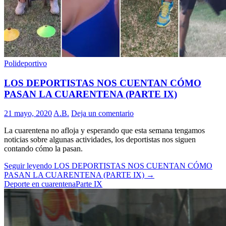
Polideportivo
LOS DEPORTISTAS NOS CUENTAN CÓMO
PASAN LA CUARENTENA (PARTE IX)
21 mayo, 2020
A.B.
Deja un comentario
La cuarentena no afloja y esperando que esta semana tengamos
noticias sobre algunas actividades, los deportistas nos siguen
contando cómo la pasan.
Seguir leyendo
LOS DEPORTISTAS NOS CUENTAN CÓMO
PASAN LA CUARENTENA (PARTE IX)
→
Deporte en cuarentena
Parte IX