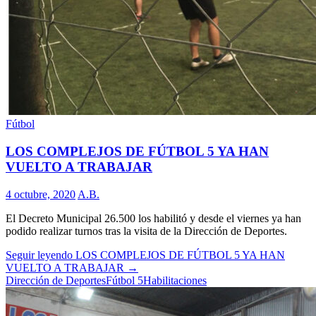
Fútbol
LOS COMPLEJOS DE FÚTBOL 5 YA HAN
VUELTO A TRABAJAR
4 octubre, 2020
A.B.
El Decreto Municipal 26.500 los habilitó y desde el viernes ya han
podido realizar turnos tras la visita de la Dirección de Deportes.
Seguir leyendo
LOS COMPLEJOS DE FÚTBOL 5 YA HAN
VUELTO A TRABAJAR
→
Dirección de Deportes
Fútbol 5
Habilitaciones