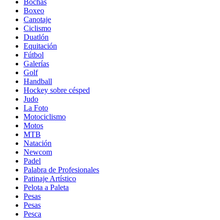
Bochas
Boxeo
Canotaje
Ciclismo
Duatlón
Equitación
Fútbol
Galerías
Golf
Handball
Hockey sobre césped
Judo
La Foto
Motociclismo
Motos
MTB
Natación
Newcom
Padel
Palabra de Profesionales
Patinaje Artístico
Pelota a Paleta
Pesas
Pesas
Pesca