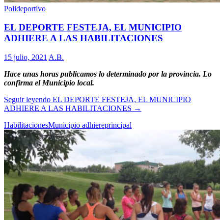
Polideportivo
EL DEPORTE FESTEJA, EL MUNICIPIO
ADHIERE A LAS HABILITACIONES
15 julio, 2021
A.B.
Hace unas horas publicamos lo determinado por la provincia. Lo
confirma el Municipio local.
Seguir leyendo
EL DEPORTE FESTEJA, EL MUNICIPIO
ADHIERE A LAS HABILITACIONES
→
Habilitaciones
Municipio adhiere
principal