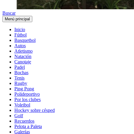
Buscar
Menú principal
Inicio
Fútbol
Basquetbol
Autos
Atletismo
Natación
Canotaje
Padel
Bochas
Tenis
Rugby
Ping Pong
Polideportivo
Por los clubes
Voleibol
Hockey sobre césped
Golf
Recuerdos
Pelota a Paleta
Galerías