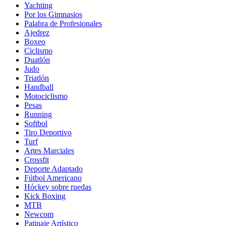
Yachting
Por los Gimnasios
Palabra de Profesionales
Ajedrez
Boxeo
Ciclismo
Duatlón
Judo
Triatlón
Handball
Motociclismo
Pesas
Running
Softbol
Tiro Deportivo
Turf
Artes Marciales
Crossfit
Deporte Adaptado
Fútbol Americano
Hóckey sobre ruedas
Kick Boxing
MTB
Newcom
Patinaje Artístico