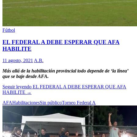
Fútbol
EL FEDERAL A DEBE ESPERAR QUE AFA
HABILITE
11 agosto, 2021
A.B.
Más allá de la habilitación provincial todo depende de ‘la línea’
que se baje desde AFA.
Seguir leyendo
EL FEDERAL A DEBE ESPERAR QUE AFA
HABILITE
→
AFA
Habilitaciones
Sin público
Torneo Federal A