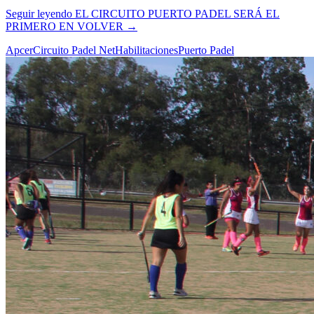
Seguir leyendo
EL CIRCUITO PUERTO PADEL SERÁ EL
PRIMERO EN VOLVER
→
Apcer
Circuito Padel Net
Habilitaciones
Puerto Padel