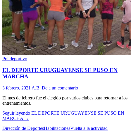
Polideportivo
EL DEPORTE URUGUAYENSE SE PUSO EN
MARCHA
3 febrero, 2021
A.B.
Deja un comentario
El mes de febrero fue el elegido por varios clubes para retornar a los
entrenamientos.
Seguir leyendo
EL DEPORTE URUGUAYENSE SE PUSO EN
MARCHA
→
Dirección de Deportes
Habilitaciones
Vuelta a la actividad