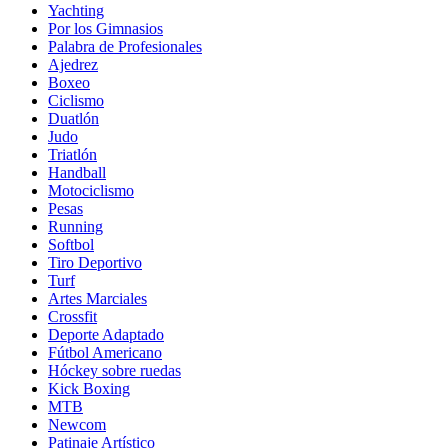
Yachting
Por los Gimnasios
Palabra de Profesionales
Ajedrez
Boxeo
Ciclismo
Duatlón
Judo
Triatlón
Handball
Motociclismo
Pesas
Running
Softbol
Tiro Deportivo
Turf
Artes Marciales
Crossfit
Deporte Adaptado
Fútbol Americano
Hóckey sobre ruedas
Kick Boxing
MTB
Newcom
Patinaje Artístico