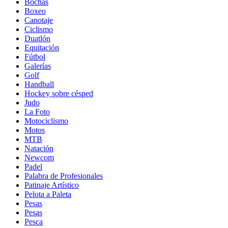
Bochas
Boxeo
Canotaje
Ciclismo
Duatlón
Equitación
Fútbol
Galerías
Golf
Handball
Hockey sobre césped
Judo
La Foto
Motociclismo
Motos
MTB
Natación
Newcom
Padel
Palabra de Profesionales
Patinaje Artístico
Pelota a Paleta
Pesas
Pesas
Pesca