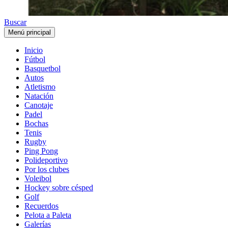
Buscar
Menú principal
Inicio
Fútbol
Basquetbol
Autos
Atletismo
Natación
Canotaje
Padel
Bochas
Tenis
Rugby
Ping Pong
Polideportivo
Por los clubes
Voleibol
Hockey sobre césped
Golf
Recuerdos
Pelota a Paleta
Galerías