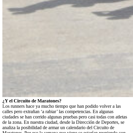
¿Y el Circuito de Maratones?
Los runners hace ya mucho tiempo que han podido volver a las
calles pero extrañan ‘a rabiar’ las competencias. En algunas
ciudades se han corrido algunas pruebas pero casi todas con atletas
de la zona. En nuestra ciudad, desde la Dirección de Deportes, se
analiza la posibilidad de armar un calendario del Circuito de
Maratones. Por eso la semana que viene se estarían reuniendo con