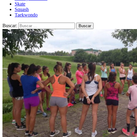
Skate
Squash
Taekwondo
Buscar: