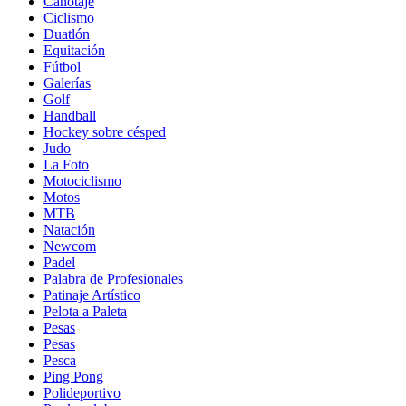
Canotaje
Ciclismo
Duatlón
Equitación
Fútbol
Galerías
Golf
Handball
Hockey sobre césped
Judo
La Foto
Motociclismo
Motos
MTB
Natación
Newcom
Padel
Palabra de Profesionales
Patinaje Artístico
Pelota a Paleta
Pesas
Pesas
Pesca
Ping Pong
Polideportivo