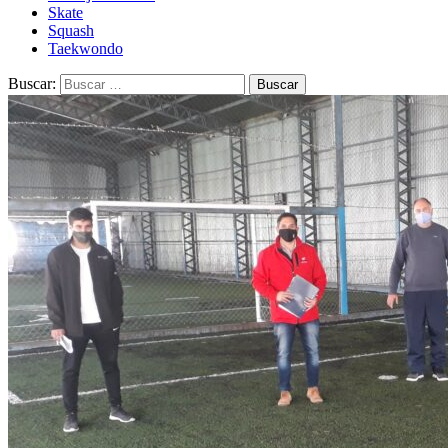
Skate
Squash
Taekwondo
Buscar: