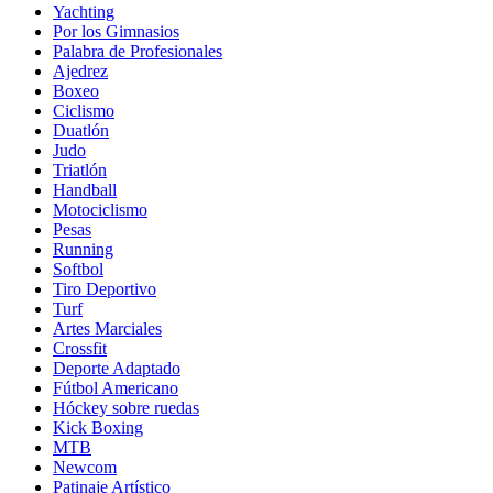
Yachting
Por los Gimnasios
Palabra de Profesionales
Ajedrez
Boxeo
Ciclismo
Duatlón
Judo
Triatlón
Handball
Motociclismo
Pesas
Running
Softbol
Tiro Deportivo
Turf
Artes Marciales
Crossfit
Deporte Adaptado
Fútbol Americano
Hóckey sobre ruedas
Kick Boxing
MTB
Newcom
Patinaje Artístico