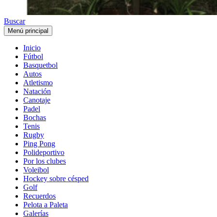
Buscar
Menú principal
Inicio
Fútbol
Basquetbol
Autos
Atletismo
Natación
Canotaje
Padel
Bochas
Tenis
Rugby
Ping Pong
Polideportivo
Por los clubes
Voleibol
Hockey sobre césped
Golf
Recuerdos
Pelota a Paleta
Galerías