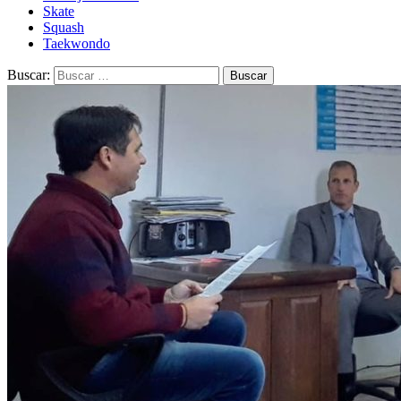
Skate
Squash
Taekwondo
Buscar: