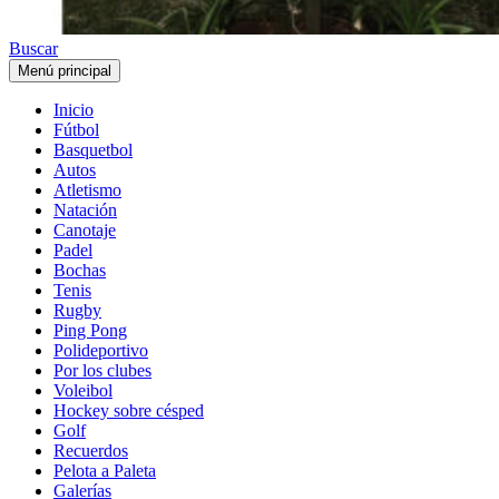
Buscar
Menú principal
Inicio
Fútbol
Basquetbol
Autos
Atletismo
Natación
Canotaje
Padel
Bochas
Tenis
Rugby
Ping Pong
Polideportivo
Por los clubes
Voleibol
Hockey sobre césped
Golf
Recuerdos
Pelota a Paleta
Galerías