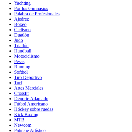
Yachting
Por los Gimnasios
Palabra de Profesionales
Ajedrez
Boxeo
Ciclismo
Duatlón
Judo
Triatlón
Handball
Motociclismo
Pesas
Running
Softbol
Tiro Deportivo
Turf
Artes Marciales
Crossfit
Deporte Adaptado
Fútbol Americano
Hóckey sobre ruedas
Kick Boxing
MTB
Newcom
Patinaje Artístico