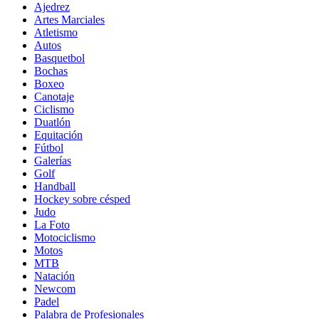
Ajedrez
Artes Marciales
Atletismo
Autos
Basquetbol
Bochas
Boxeo
Canotaje
Ciclismo
Duatlón
Equitación
Fútbol
Galerías
Golf
Handball
Hockey sobre césped
Judo
La Foto
Motociclismo
Motos
MTB
Natación
Newcom
Padel
Palabra de Profesionales