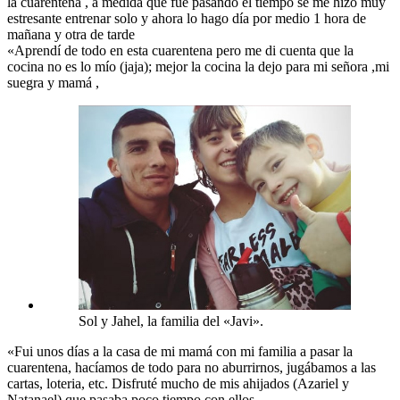
la cuarentena , a medida que fue pasando el tiempo se me hizo muy
estresante entrenar solo y ahora lo hago día por medio 1 hora de
mañana y otra de tarde
«Aprendí de todo en esta cuarentena pero me di cuenta que la
cocina no es lo mío (jaja); mejor la cocina la dejo para mi señora ,mi
suegra y mamá ,
Sol y Jahel, la familia del «Javi».
«Fui unos días a la casa de mi mamá con mi familia a pasar la
cuarentena, hacíamos de todo para no aburrirnos, jugábamos a las
cartas, loteria, etc. Disfruté mucho de mis ahijados (Azariel y
Natanael) que pasaba poco tiempo con ellos.