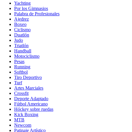
Yachting
Por los Gimnasios
Palabra de Profesionales
Ajedrez
Boxeo
Ciclismo
Duatlón
Judo
Triatlón
Handball
Motociclismo
Pesas
Running
Softbol
Tiro Deportivo
Turf
Artes Marciales
Crossfit
Deporte Adaptado
Fútbol Americano
Hóckey sobre ruedas
Kick Boxing
MTB
Newcom
Patinaje Artístico