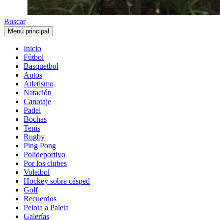
Buscar
Menú principal
Inicio
Fútbol
Basquetbol
Autos
Atletismo
Natación
Canotaje
Padel
Bochas
Tenis
Rugby
Ping Pong
Polideportivo
Por los clubes
Voleibol
Hockey sobre césped
Golf
Recuerdos
Pelota a Paleta
Galerías