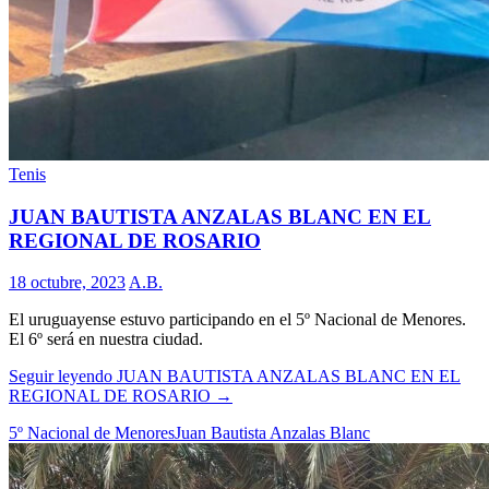
Tenis
JUAN BAUTISTA ANZALAS BLANC EN EL
REGIONAL DE ROSARIO
18 octubre, 2023
A.B.
El uruguayense estuvo participando en el 5º Nacional de Menores.
El 6º será en nuestra ciudad.
Seguir leyendo
JUAN BAUTISTA ANZALAS BLANC EN EL
REGIONAL DE ROSARIO
→
5º Nacional de Menores
Juan Bautista Anzalas Blanc