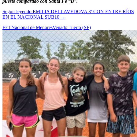
puesto compartido con Santa Fe “B”.
Seguir leyendo
EMILIA DELLAVEDOVA 3ª CON ENTRE RÍOS
EN EL NACIONAL SUB10
→
FET
Nacional de Menores
Venado Tuerto (SF)