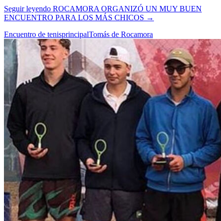
Seguir leyendo
ROCAMORA ORGANIZÓ UN MUY BUEN
ENCUENTRO PARA LOS MÁS CHICOS
→
Encuentro de tenis
principal
Tomás de Rocamora