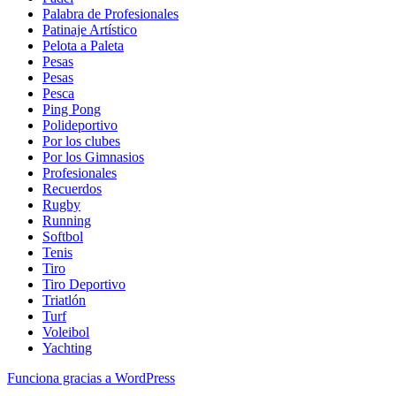
Palabra de Profesionales
Patinaje Artístico
Pelota a Paleta
Pesas
Pesas
Pesca
Ping Pong
Polideportivo
Por los clubes
Por los Gimnasios
Profesionales
Recuerdos
Rugby
Running
Softbol
Tenis
Tiro
Tiro Deportivo
Triatlón
Turf
Voleibol
Yachting
Funciona gracias a WordPress