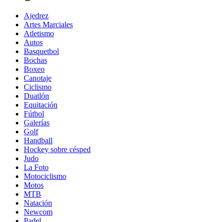
Ajedrez
Artes Marciales
Atletismo
Autos
Basquetbol
Bochas
Boxeo
Canotaje
Ciclismo
Duatlón
Equitación
Fútbol
Galerías
Golf
Handball
Hockey sobre césped
Judo
La Foto
Motociclismo
Motos
MTB
Natación
Newcom
Padel