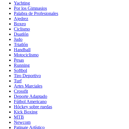
Yachting
Por los Gimnasios
Palabra de Profesionales
Ajedrez
Boxeo
Ciclismo
Duatlón
Judo
Triatlón
Handball
Motociclismo
Pesas
Running
Softbol
Tiro Deportivo
Turf
Artes Marciales
Crossfit
Deporte Adaptado
Fútbol Americano
Hóckey sobre ruedas
Kick Boxing
MTB
Newcom
Patinaje Artístico