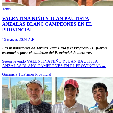
Tenis
VALENTINA NIÑO Y JUAN BAUTISTA
ANZALAS BLANC CAMPEONES EN EL
PROVINCIAL
15 marzo, 2024
A.B.
Las instalaciones de Termas Villa Elisa y el Progreso TC fueron
escenarios para el comienzo del Provincial de menores.
Seguir leyendo
VALENTINA NIÑO Y JUAN BAUTISTA
ANZALAS BLANC CAMPEONES EN EL PROVINCIAL
→
Gimnasia TC
Primer Provincial