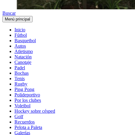
Buscar
Menú principal
Inicio
Fútbol
Basquetbol
Autos
Atletismo
Natación
Canotaje
Padel
Bochas
Tenis
Rugby
Ping Pong
Polideportivo
Por los clubes
Voleibol
Hockey sobre césped
Golf
Recuerdos
Pelota a Paleta
Galerías