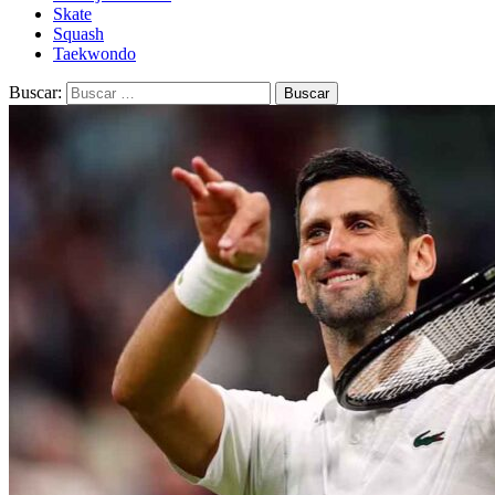
Skate
Squash
Taekwondo
Buscar: