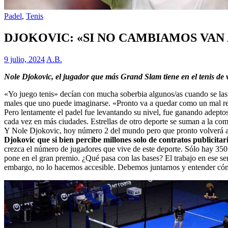
Padel
,
Tenis
DJOKOVIC: «SI NO CAMBIAMOS VAN 
9 julio, 2024
A.B.
Nole Djokovic, el jugador que más Grand Slam tiene en el tenis de v
«Yo juego tenis» decían con mucha soberbia algunos/as cuando se las
males que uno puede imaginarse. «Pronto va a quedar como un mal re
Pero lentamente el padel fue levantando su nivel, fue ganando adeptos 
cada vez en más ciudades. Estrellas de otro deporte se suman a la com
Y Nole Djokovic, hoy número 2 del mundo pero que pronto volverá al 
Djokovic que si bien percibe millones solo de contratos publicitari
crezca el número de jugadores que vive de este deporte. Sólo hay 350
pone en el gran premio. ¿Qué pasa con las bases? El trabajo en ese se
embargo, no lo hacemos accesible. Debemos juntarnos y entender cómo