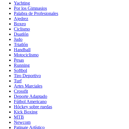
Yachting
Por los Gimnasios
Palabra de Profesionales
Ajedrez
Boxeo
Ciclismo
Duatlón
Judo
Triatlón
Handball
Motociclismo
Pesas
Running
Softbol
Tiro Deportivo
Turf
Artes Marciales
Crossfit
Deporte Adaptado
Fútbol Americano
Hóckey sobre ruedas
Kick Boxing
MTB
Newcom
Patinaje Artístico