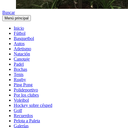
Buscar
Menú principal
Inicio
Fútbol
Basquetbol
Autos
Atletismo
Natación
Canotaje
Padel
Bochas
Tenis
Rugby
Ping Pong
Polideportivo
Por los clubes
Voleibol
Hockey sobre césped
Golf
Recuerdos
Pelota a Paleta
Galerías