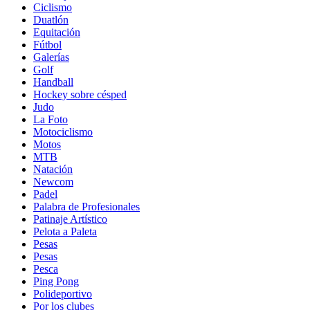
Ciclismo
Duatlón
Equitación
Fútbol
Galerías
Golf
Handball
Hockey sobre césped
Judo
La Foto
Motociclismo
Motos
MTB
Natación
Newcom
Padel
Palabra de Profesionales
Patinaje Artístico
Pelota a Paleta
Pesas
Pesas
Pesca
Ping Pong
Polideportivo
Por los clubes