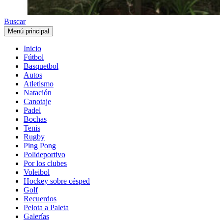
Buscar
Menú principal
Inicio
Fútbol
Basquetbol
Autos
Atletismo
Natación
Canotaje
Padel
Bochas
Tenis
Rugby
Ping Pong
Polideportivo
Por los clubes
Voleibol
Hockey sobre césped
Golf
Recuerdos
Pelota a Paleta
Galerías