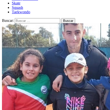
Skate
Squash
Taekwondo
Buscar: