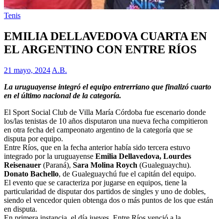
Tenis
EMILIA DELLAVEDOVA CUARTA EN
EL ARGENTINO CON ENTRE RÍOS
21 mayo, 2024
A.B.
La uruguayense integró el equipo entrerriano que finalizó cuarto
en el último nacional de la categoría.
El Sport Social Club de Villa María Córdoba fue escenario donde
los/las tenistas de 10 años disputaron una nueva fecha compitieron
en otra fecha del campeonato argentino de la categoría que se
disputa por equipo.
Entre Ríos, que en la fecha anterior había sido tercera estuvo
integrado por la uruguayense
Emilia Dellavedova, Lourdes
Reisenauer
(Paraná),
Sara Molina Roych
(Gualeguaychu).
Donato Bachello
, de Gualeguaychú fue el capitán del equipo.
El evento que se caracteriza por jugarse en equipos, tiene la
particularidad de disputar dos partidos de singles y uno de dobles,
siendo el vencedor quien obtenga dos o más puntos de los que están
en disputa.
En primera instancia, el día jueves, Entre Ríos venció a la