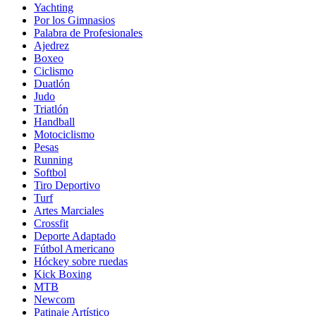
Yachting
Por los Gimnasios
Palabra de Profesionales
Ajedrez
Boxeo
Ciclismo
Duatlón
Judo
Triatlón
Handball
Motociclismo
Pesas
Running
Softbol
Tiro Deportivo
Turf
Artes Marciales
Crossfit
Deporte Adaptado
Fútbol Americano
Hóckey sobre ruedas
Kick Boxing
MTB
Newcom
Patinaje Artístico