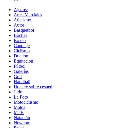
Ajedrez
Artes Marciales
Atletismo
Autos
Basquetbol
Bochas
Boxeo
Canotaje
Ciclismo
Duatlón
Equitación
Fútbol
Galerías
Golf
Handball
Hockey sobre césped
Judo
La Foto
Motociclismo
Motos
MTB
Natación
Newcom
Padel