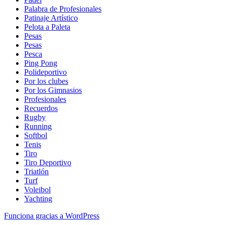
Palabra de Profesionales
Patinaje Artístico
Pelota a Paleta
Pesas
Pesas
Pesca
Ping Pong
Polideportivo
Por los clubes
Por los Gimnasios
Profesionales
Recuerdos
Rugby
Running
Softbol
Tenis
Tiro
Tiro Deportivo
Triatlón
Turf
Voleibol
Yachting
Funciona gracias a WordPress