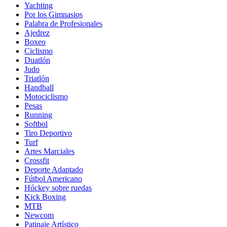
Yachting
Por los Gimnasios
Palabra de Profesionales
Ajedrez
Boxeo
Ciclismo
Duatlón
Judo
Triatlón
Handball
Motociclismo
Pesas
Running
Softbol
Tiro Deportivo
Turf
Artes Marciales
Crossfit
Deporte Adaptado
Fútbol Americano
Hóckey sobre ruedas
Kick Boxing
MTB
Newcom
Patinaje Artístico