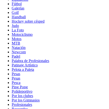
Fútbol
Galerías
Golf
Handball
Hockey sobre césped
Judo
La Foto
Motociclismo
Motos
MTB
Natación
Newcom
Padel
Palabra de Profesionales
Patinaje Artístico
Pelota a Paleta
Pesas
Pesas
Pesca
Ping Pong
Polideportivo
Por los clubes
Por los Gimnasios
Profesionales
Recuerdos