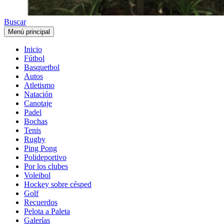
Buscar
Menú principal
Inicio
Fútbol
Basquetbol
Autos
Atletismo
Natación
Canotaje
Padel
Bochas
Tenis
Rugby
Ping Pong
Polideportivo
Por los clubes
Voleibol
Hockey sobre césped
Golf
Recuerdos
Pelota a Paleta
Galerías