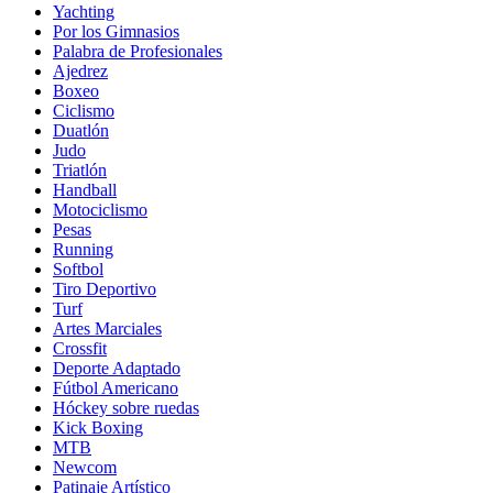
Yachting
Por los Gimnasios
Palabra de Profesionales
Ajedrez
Boxeo
Ciclismo
Duatlón
Judo
Triatlón
Handball
Motociclismo
Pesas
Running
Softbol
Tiro Deportivo
Turf
Artes Marciales
Crossfit
Deporte Adaptado
Fútbol Americano
Hóckey sobre ruedas
Kick Boxing
MTB
Newcom
Patinaje Artístico