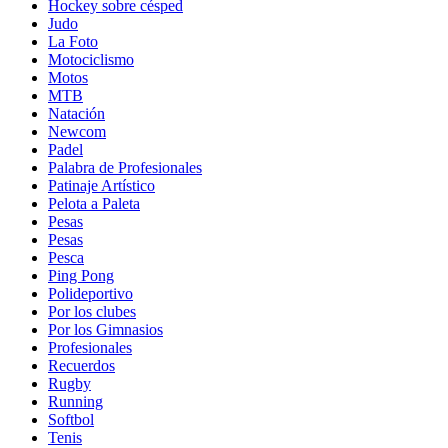
Hockey sobre césped
Judo
La Foto
Motociclismo
Motos
MTB
Natación
Newcom
Padel
Palabra de Profesionales
Patinaje Artístico
Pelota a Paleta
Pesas
Pesas
Pesca
Ping Pong
Polideportivo
Por los clubes
Por los Gimnasios
Profesionales
Recuerdos
Rugby
Running
Softbol
Tenis