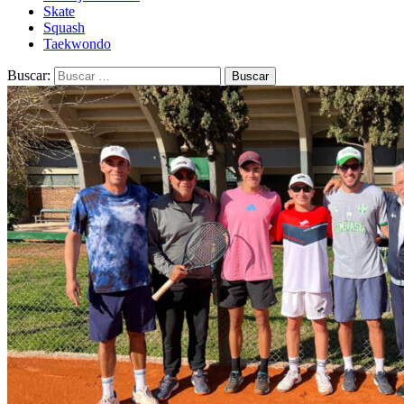
Skate
Squash
Taekwondo
Buscar: