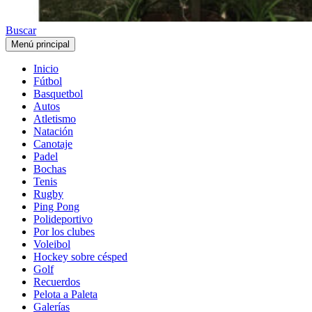
Buscar
Menú principal
Inicio
Fútbol
Basquetbol
Autos
Atletismo
Natación
Canotaje
Padel
Bochas
Tenis
Rugby
Ping Pong
Polideportivo
Por los clubes
Voleibol
Hockey sobre césped
Golf
Recuerdos
Pelota a Paleta
Galerías