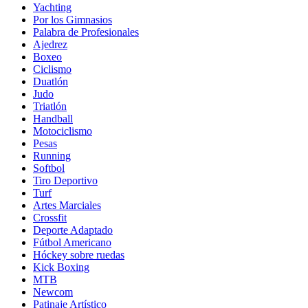
Yachting
Por los Gimnasios
Palabra de Profesionales
Ajedrez
Boxeo
Ciclismo
Duatlón
Judo
Triatlón
Handball
Motociclismo
Pesas
Running
Softbol
Tiro Deportivo
Turf
Artes Marciales
Crossfit
Deporte Adaptado
Fútbol Americano
Hóckey sobre ruedas
Kick Boxing
MTB
Newcom
Patinaje Artístico