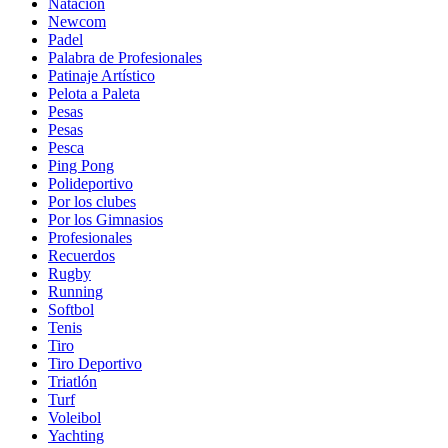
Natación
Newcom
Padel
Palabra de Profesionales
Patinaje Artístico
Pelota a Paleta
Pesas
Pesas
Pesca
Ping Pong
Polideportivo
Por los clubes
Por los Gimnasios
Profesionales
Recuerdos
Rugby
Running
Softbol
Tenis
Tiro
Tiro Deportivo
Triatlón
Turf
Voleibol
Yachting