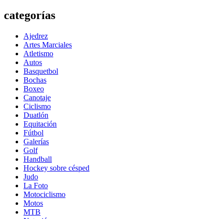
categorías
Ajedrez
Artes Marciales
Atletismo
Autos
Basquetbol
Bochas
Boxeo
Canotaje
Ciclismo
Duatlón
Equitación
Fútbol
Galerías
Golf
Handball
Hockey sobre césped
Judo
La Foto
Motociclismo
Motos
MTB