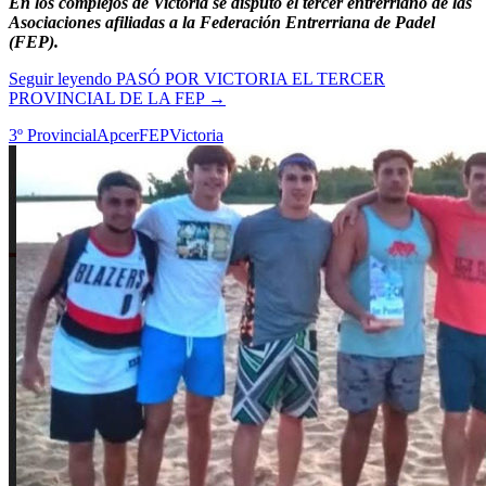
En los complejos de Victoria se disputó el tercer entrerriano de las
Asociaciones afiliadas a la Federación Entrerriana de Padel
(FEP).
Seguir leyendo
PASÓ POR VICTORIA EL TERCER
PROVINCIAL DE LA FEP
→
3º Provincial
Apcer
FEP
Victoria