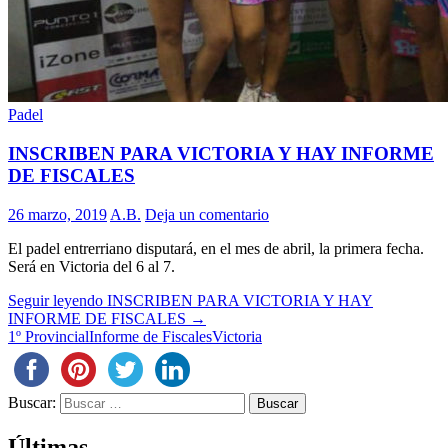
Padel
INSCRIBEN PARA VICTORIA Y HAY INFORME
DE FISCALES
26 marzo, 2019
A.B.
Deja un comentario
El padel entrerriano disputará, en el mes de abril, la primera fecha.
Será en Victoria del 6 al 7.
Seguir leyendo
INSCRIBEN PARA VICTORIA Y HAY
INFORME DE FISCALES
→
1º Provincial
Informe de Fiscales
Victoria
Buscar:
Últimas