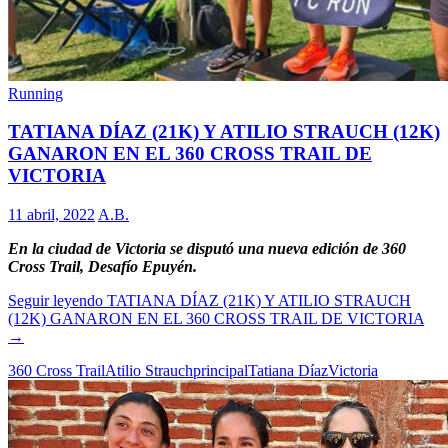
Running
TATIANA DÍAZ (21K) Y ATILIO STRAUCH (12K)
GANARON EN EL 360 CROSS TRAIL DE
VICTORIA
11 abril, 2022
A.B.
En la ciudad de Victoria se disputó una nueva edición de 360
Cross Trail, Desafío Epuyén.
Seguir leyendo
TATIANA DÍAZ (21K) Y ATILIO STRAUCH
(12K) GANARON EN EL 360 CROSS TRAIL DE VICTORIA
→
360 Cross Trail
Atilio Strauch
principal
Tatiana Díaz
Victoria