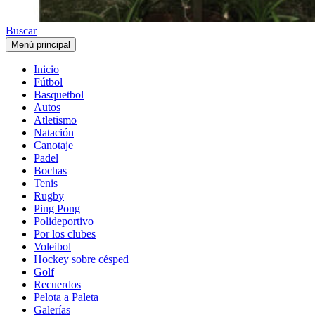
Buscar
Menú principal
Inicio
Fútbol
Basquetbol
Autos
Atletismo
Natación
Canotaje
Padel
Bochas
Tenis
Rugby
Ping Pong
Polideportivo
Por los clubes
Voleibol
Hockey sobre césped
Golf
Recuerdos
Pelota a Paleta
Galerías