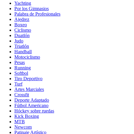
Yachting
Por los Gimnasios
Palabra de Profesionales
Ajedrez
Boxeo
Ciclismo
Duatlón
Judo
Triatlón
Handball
Motociclismo
Pesas
Running
Softbol
Tiro Deportivo
Turf
Artes Marciales
Crossfit
Deporte Adaptado
Fútbol Americano
Hóckey sobre ruedas
Kick Boxing
MTB
Newcom
Patinaje Artístico