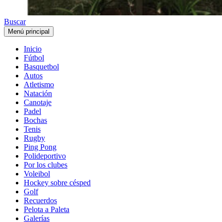
Buscar
Menú principal
Inicio
Fútbol
Basquetbol
Autos
Atletismo
Natación
Canotaje
Padel
Bochas
Tenis
Rugby
Ping Pong
Polideportivo
Por los clubes
Voleibol
Hockey sobre césped
Golf
Recuerdos
Pelota a Paleta
Galerías