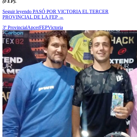
(FEP).
Seguir leyendo
PASÓ POR VICTORIA EL TERCER
PROVINCIAL DE LA FEP
→
3º Provincial
Apcer
FEP
Victoria