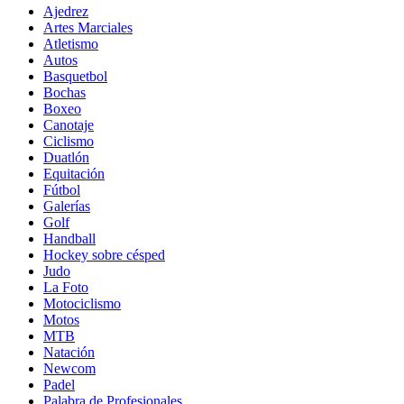
Ajedrez
Artes Marciales
Atletismo
Autos
Basquetbol
Bochas
Boxeo
Canotaje
Ciclismo
Duatlón
Equitación
Fútbol
Galerías
Golf
Handball
Hockey sobre césped
Judo
La Foto
Motociclismo
Motos
MTB
Natación
Newcom
Padel
Palabra de Profesionales