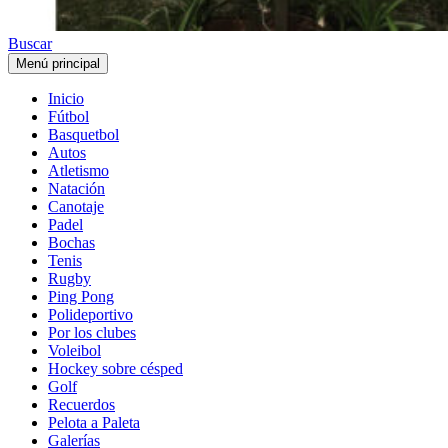
Buscar
Menú principal
Inicio
Fútbol
Basquetbol
Autos
Atletismo
Natación
Canotaje
Padel
Bochas
Tenis
Rugby
Ping Pong
Polideportivo
Por los clubes
Voleibol
Hockey sobre césped
Golf
Recuerdos
Pelota a Paleta
Galerías