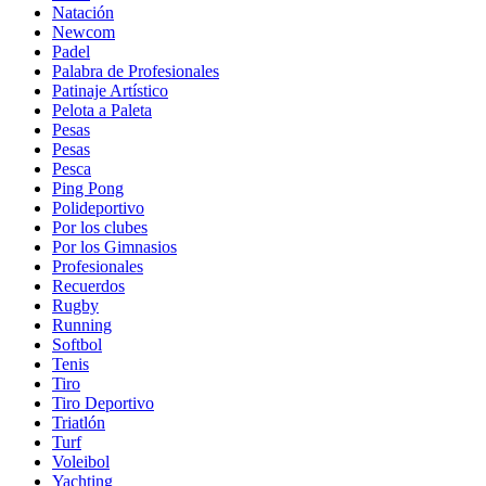
Natación
Newcom
Padel
Palabra de Profesionales
Patinaje Artístico
Pelota a Paleta
Pesas
Pesas
Pesca
Ping Pong
Polideportivo
Por los clubes
Por los Gimnasios
Profesionales
Recuerdos
Rugby
Running
Softbol
Tenis
Tiro
Tiro Deportivo
Triatlón
Turf
Voleibol
Yachting