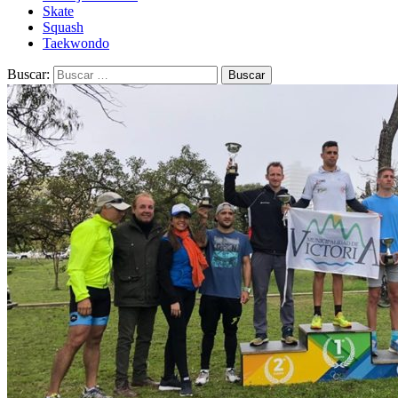
Skate
Squash
Taekwondo
Buscar: