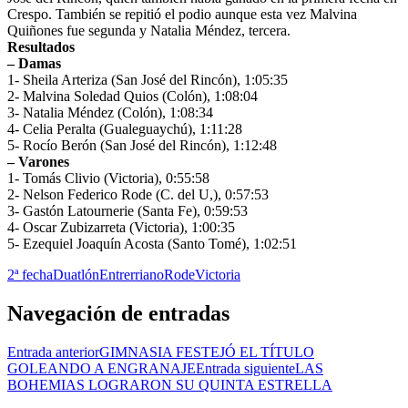
Crespo. También se repitió el podio aunque esta vez Malvina
Quiñones fue segunda y Natalia Méndez, tercera.
Resultados
– Damas
1- Sheila Arteriza (San José del Rincón), 1:05:35
2- Malvina Soledad Quios (Colón), 1:08:04
3- Natalia Méndez (Colón), 1:08:34
4- Celia Peralta (Gualeguaychú), 1:11:28
5- Rocío Berón (San José del Rincón), 1:12:48
– Varones
1- Tomás Clivio (Victoria), 0:55:58
2- Nelson Federico Rode (C. del U,), 0:57:53
3- Gastón Latournerie (Santa Fe), 0:59:53
4- Oscar Zubizarreta (Victoria), 1:00:35
5- Ezequiel Joaquín Acosta (Santo Tomé), 1:02:51
2ª fecha
Duatlón
Entrerriano
Rode
Victoria
Navegación de entradas
Entrada anterior
GIMNASIA FESTEJÓ EL TÍTULO
GOLEANDO A ENGRANAJE
Entrada siguiente
LAS
BOHEMIAS LOGRARON SU QUINTA ESTRELLA