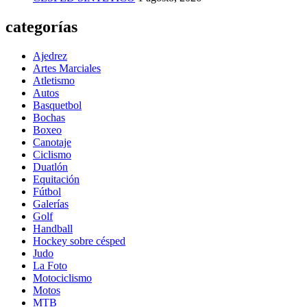
categorías
Ajedrez
Artes Marciales
Atletismo
Autos
Basquetbol
Bochas
Boxeo
Canotaje
Ciclismo
Duatlón
Equitación
Fútbol
Galerías
Golf
Handball
Hockey sobre césped
Judo
La Foto
Motociclismo
Motos
MTB