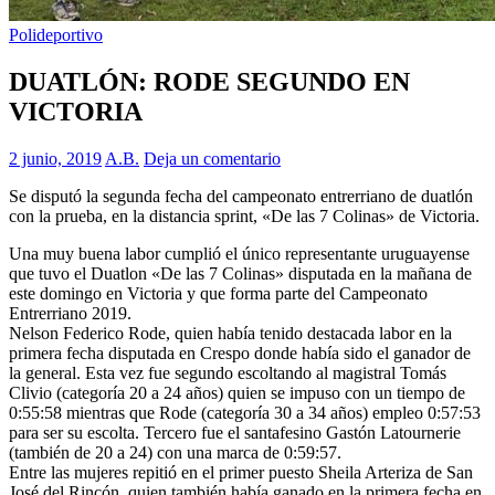
Polideportivo
DUATLÓN: RODE SEGUNDO EN
VICTORIA
2 junio, 2019
A.B.
Deja un comentario
Se disputó la segunda fecha del campeonato entrerriano de duatlón
con la prueba, en la distancia sprint, «De las 7 Colinas» de Victoria.
Una muy buena labor cumplió el único representante uruguayense
que tuvo el Duatlon «De las 7 Colinas» disputada en la mañana de
este domingo en Victoria y que forma parte del Campeonato
Entrerriano 2019.
Nelson Federico Rode, quien había tenido destacada labor en la
primera fecha disputada en Crespo donde había sido el ganador de
la general. Esta vez fue segundo escoltando al magistral Tomás
Clivio (categoría 20 a 24 años) quien se impuso con un tiempo de
0:55:58 mientras que Rode (categoría 30 a 34 años) empleo 0:57:53
para ser su escolta. Tercero fue el santafesino Gastón Latournerie
(también de 20 a 24) con una marca de 0:59:57.
Entre las mujeres repitió en el primer puesto Sheila Arteriza de San
José del Rincón, quien también había ganado en la primera fecha en