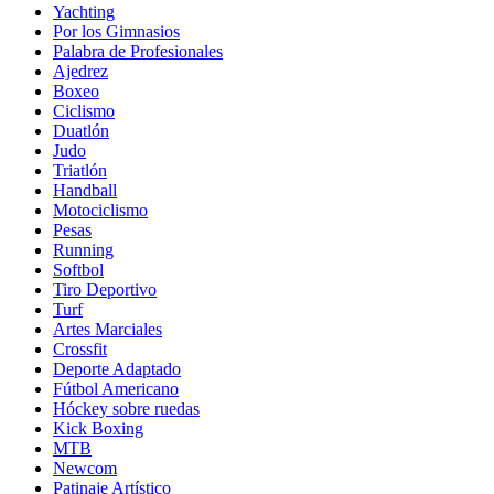
Yachting
Por los Gimnasios
Palabra de Profesionales
Ajedrez
Boxeo
Ciclismo
Duatlón
Judo
Triatlón
Handball
Motociclismo
Pesas
Running
Softbol
Tiro Deportivo
Turf
Artes Marciales
Crossfit
Deporte Adaptado
Fútbol Americano
Hóckey sobre ruedas
Kick Boxing
MTB
Newcom
Patinaje Artístico