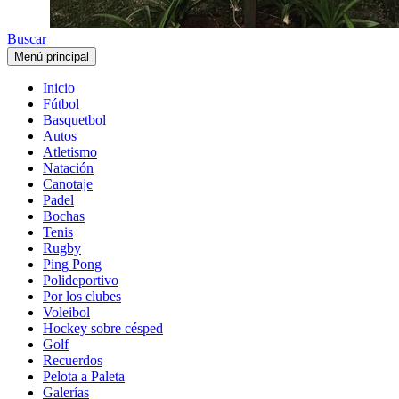
Buscar
Menú principal
Inicio
Fútbol
Basquetbol
Autos
Atletismo
Natación
Canotaje
Padel
Bochas
Tenis
Rugby
Ping Pong
Polideportivo
Por los clubes
Voleibol
Hockey sobre césped
Golf
Recuerdos
Pelota a Paleta
Galerías