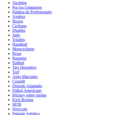
Yachting
Por los Gimnasios
Palabra de Profesionales
Ajedrez
Boxeo
Ciclismo
Duatlón
Judo
Triatlón
Handball
Motociclismo
Pesas
Running
Softbol
Tiro Deportivo
Turf
Artes Marciales
Crossfit
Deporte Adaptado
Fútbol Americano
Hóckey sobre ruedas
Kick Boxing
MTB
Newcom
Patinaje Artístico