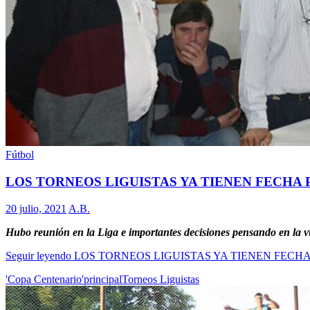
Fútbol
LOS TORNEOS LIGUISTAS YA TIENEN FECHA
20 julio, 2021
A.B.
Hubo reunión en la Liga e importantes decisiones pensando en la v
Seguir leyendo
LOS TORNEOS LIGUISTAS YA TIENEN FECH
'Copa Centenario'
principal
Torneos Liguistas